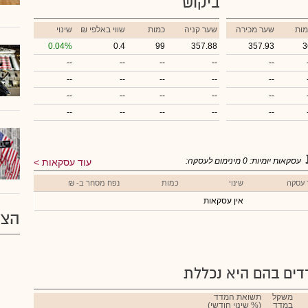
ביקוש
מות
שער מכירה
שער קניה
כמות
₪ שווי באלפי
שינוי
0.04%
0.4
99
357.88
357.93
3
--
--
--
--
--
--
--
--
--
--
--
--
--
--
--
--
--
--
--
--
עסקאות יומיות:
0
מינימום לעסקה:
עוד עסקאות
 עסקה
שינוי
כמות
נפח מסחר ב- ₪
אין עסקאות
הצע
ים בהם היא נכללת
משקל
תשואת המדד
במדד
(% שינוי חודשי)