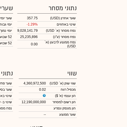
נתוני מסחר
שערי
שער אחרון
(USD)
357.75
שער יומי
שינוי באחוזים
-1.29%
יומי גבוה
נפח מסחר
(א` USD)
9,028,141.79
יומי נמוך
נפח מסחר
(ע"נ)
25,235,896
52 שבועות גבוה
נפח ממוצע לרבעון (א`
52 שבועות נמוך
0.00
USD)
שווי
נתוני
שווי שוק
(א` USD)
4,360,972,500
שער פתי
מכפיל רווח
0.02
שער בסי
הון עצמי
(א' $)
שינוי באח
הון רשום למסחר
12,190,000,000
שינוי
ב- USD
הון מונפק ונפרע
נפח מס
שער ממוצע
--