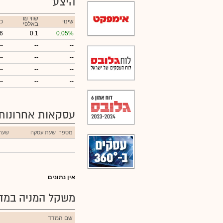
היצע
₪ שווי
שינוי
כ
באלפי
6
0.1
0.05%
--
--
--
--
--
--
--
--
--
--
--
--
עסקאות אחרונות
מספר
שעת עסקה
שער
אין נתונים
משקל המניה במדד
שם המדד