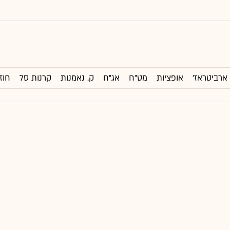
ארביטראז'
אופציות
מט"ח
אג"ח
ק. נאמנות
קרנות סל
חוז