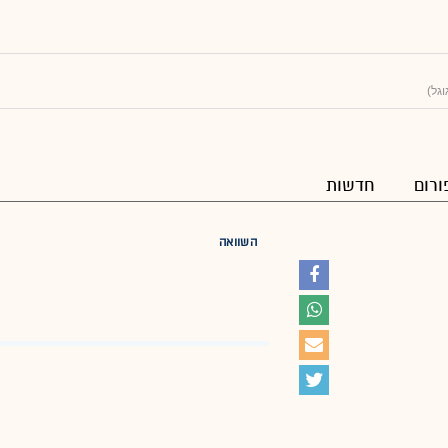
גל)
ורום
חדשות
השוואה