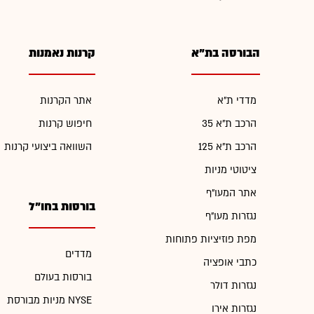
הבורסה בת"א
קרנות נאמנות
מדדי ת"א
אתר הקרנות
הרכב ת"א 35
חיפוש קרנות
הרכב ת"א 125
השוואה ביצועי קרנות
ציטוטי מניות
אתר המעו"ף
בורסות בחו"ל
נגזרות מעו"ף
מפת פוזיציות פתוחות
מדדים
כתבי אופציה
בורסות בעולם
נגזרות דולר
מניות מבורסת NYSE
נגזרות אירו