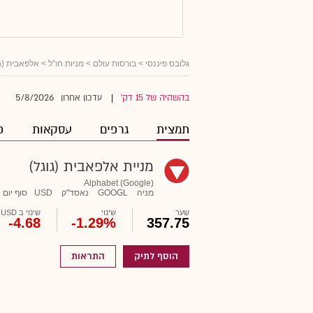
גלובס פיננסי
>
בורסות עולם
>
מניות חו"ל
> אלפאבית (גו
5/8/2026
בהשהיה של 15 דק'
עדכון אחרון
|
תמצית
גרפים
עסקאות
פ
מניית אלפאבית (גוגל)
Alphabet (Google)
מניה
GOOGL
נאסד"ק
USD
סוף יום
שער
שינוי
שינוי ב USD
-4.68
-1.29%
357.75
הוסף לתיק
התראות