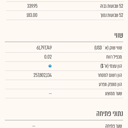
52 שבועות גבוה
339.95
52 שבועות נמוך
183.00
שווי
שווי שוק
(א` USD)
61,797,749
מכפיל רווח
0.02
הון עצמי
(א' $)
הון רשום למסחר
257,802,134
הון מונפק ונפרע
שער ממוצע
--
נתוני פתיחה
שער פתיחה
--