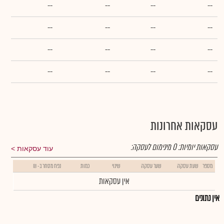
--
--
--
--
--
--
--
--
--
--
--
--
--
--
--
--
עסקאות אחרונות
עסקאות יומיות:
0
מינימום לעסקה:
עוד עסקאות
מספר
שעת עסקה
שער עסקה
שינוי
כמות
נפח מסחר ב- ₪
אין עסקאות
אין נתונים