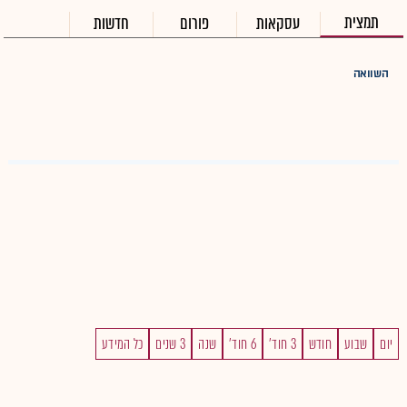
תמצית
עסקאות
פורום
חדשות
השוואה
יום
שבוע
חודש
3 חוד'
6 חוד'
שנה
3 שנים
כל המידע