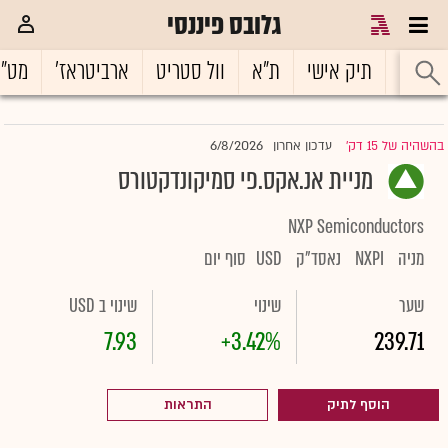
גלובס פיננסי
ראשי
תיק אישי
ת"א
וול סטריט
ארביטראז'
מט"
6/8/2026
בהשהיה של 15 דק'
עדכון אחרון
|
מניית אנ.אקס.פי סמיקונדקטורס
NXP Semiconductors
מניה
NXPI
נאסד"ק
USD
סוף יום
שער
שינוי
שינוי ב USD
7.93
+3.42%
239.71
הוסף לתיק
התראות