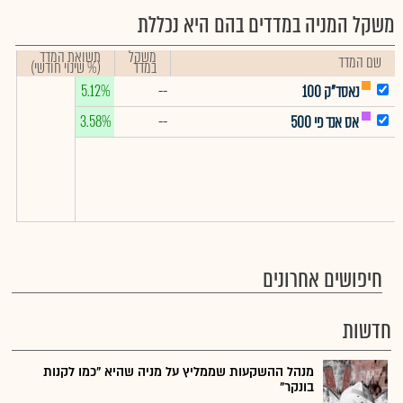
משקל המניה במדדים בהם היא נכללת
משקל
תשואת המדד
שם המדד
במדד
(% שינוי חודשי)
5.12%
--
נאסד"ק 100
3.58%
--
אס אנד פי 500
חיפושים אחרונים
חדשות
מנהל ההשקעות שממליץ על מניה שהיא "כמו לקנות
בונקר"