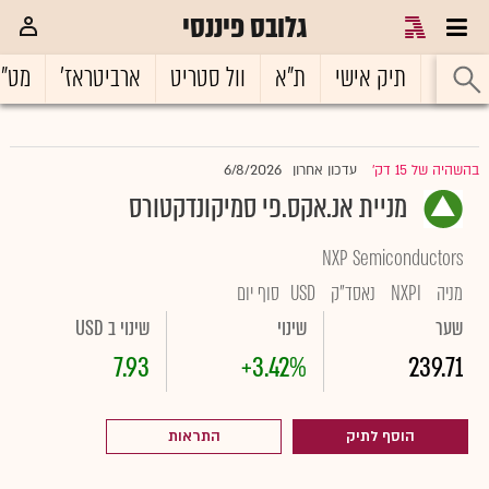
גלובס פיננסי
ראשי
תיק אישי
ת"א
וול סטריט
ארביטראז'
מט"
6/8/2026
בהשהיה של 15 דק'
עדכון אחרון
|
מניית אנ.אקס.פי סמיקונדקטורס
NXP Semiconductors
מניה
NXPI
נאסד"ק
USD
סוף יום
שער
שינוי
שינוי ב USD
7.93
+3.42%
239.71
הוסף לתיק
התראות