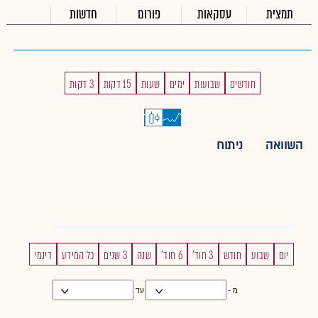
תמצית
עסקאות
פורום
חדשות
חודשים
שבועות
ימים
שעות
15 דקות
3 דקות
השוואה
ניתוח
יום
שבוע
חודש
3 חוד'
6 חוד'
שנה
3 שנים
כל המידע
דינמי
מ -
עד