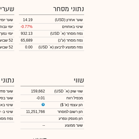
נתוני מסחר
שערי
שער אחרון
(USD)
14.19
שער יומי
שינוי באחוזים
-0.77%
יומי גבוה
נפח מסחר
(א` USD)
932.13
יומי נמוך
נפח מסחר
(ע"נ)
65,689
52 שבועות גבוה
נפח ממוצע לרבעון (א` USD)
0.00
52 שבועות נמוך
שווי
נתוני
שווי שוק
(א` USD)
159,662
שער פתי
מכפיל רווח
-0.01
שער בסי
הון עצמי
(א' $)
שינוי באח
הון רשום למסחר
11,251,766
שינוי
ב- USD
הון מונפק ונפרע
נפח מס
שער ממוצע
--