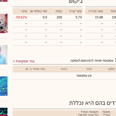
ביקוש
מות
שער מכירה
שער קניה
כמות
₪ שווי באלפי
שינוי
-59.62%
0.0
200
5.73
15.88
10
--
--
--
--
--
--
--
--
--
--
--
--
--
--
--
--
--
--
--
--
עסקאות יומיות:
0
מינימום לעסקה:
עוד עסקאות
 עסקה
שינוי
כמות
נפח מסחר ב- ₪
אין עסקאות
ים בהם היא נכללת
משקל
תשואת המדד
במדד
(% שינוי חודשי)