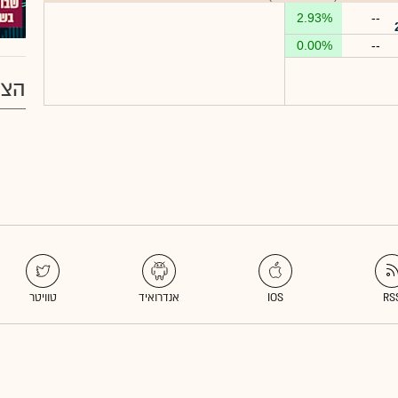
2.93%
--
0.00%
--
הצע