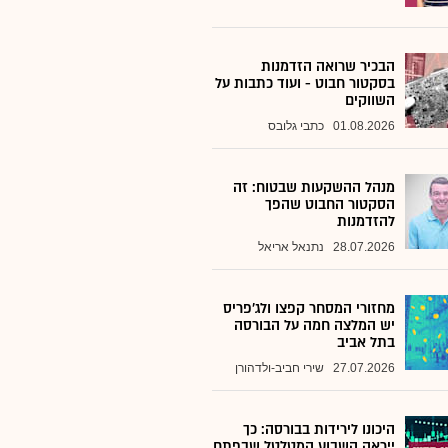
הבכיר שרואה הזדמנות
בסקטור חבוט - ועוד כתבות על
השווקים
01.08.2026
כתבי גלובס
מנהל ההשקעות שבטוח: זה
הסקטור החבוט שהפך
להזדמנות
28.07.2026
נתנאל אריאל
מחזורי המסחר קפצו ולג'פריס
יש המלצה חמה על הבורסה
בתל אביב
27.07.2026
שירי חביב-ולדהורן
היכונו לירידות בבורסה: כך
ייראה השבוע המטלטל שבפתח