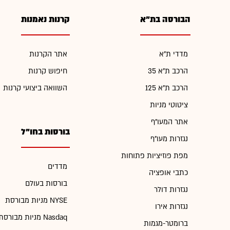
הבורסה בת"א
קרנות נאמנות
מדדי ת"א
אתר הקרנות
הרכב ת"א 35
חיפוש קרנות
הרכב ת"א 125
השוואה ביצועי קרנות
ציטוטי מניות
אתר המעו"ף
בורסות בחו"ל
נגזרות מעו"ף
מפת פוזיציות פתוחות
מדדים
כתבי אופציה
בורסות בעולם
נגזרות דולר
מניות מבורסת NYSE
נגזרות אירו
מניות מבורסת Nasdaq
ברומטר-מגמות