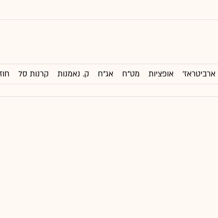
ארביטראז'
אופציות
מט"ח
אג"ח
ק. נאמנות
קרנות סל
חוז