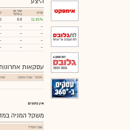
היצע
₪ שווי
שינוי
כ
באלפי
0
0.0
11.91%
--
--
--
--
--
--
--
--
--
--
--
--
עסקאות אחרונות
מספר
שעת עסקה
שער
אין נתונים
משקל המניה במדד
שם המדד