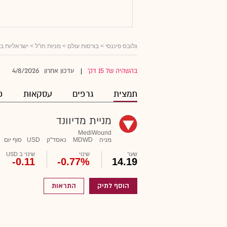
גלובס פיננסי
>
בורסות עולם
>
מניות חו"ל
>
ישראליות ב
4/8/2026
בהשהיה של 15 דק'
עדכון אחרון
|
תמצית
גרפים
עסקאות
פ
מניית מדיוונד
MediWound
מניה
MDWD
נאסד"ק
USD
סוף יום
שער
שינוי
שינוי ב USD
-0.11
-0.77%
14.19
הוסף לתיק
התראות