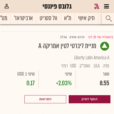
גלובס פיננסי
ראשי
תיק אישי
ת"א
וול סטריט
ארביטראז'
מט"
17:41
בהשהיה של 15 דק'
עדכון אחרון
|
מניית ליברטי לטין אמריקה A
Liberty Latin America A
מניה
LILA
נאסד"ק
USD
רציף
שער
שינוי
שינוי ב USD
0.17
+2.03%
8.55
הוסף לתיק
התראות