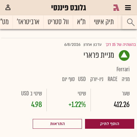
גלובס פיננסי
ראשי
תיק אישי
ת"א
וול סטריט
ארביטראז'
מט"
6/8/2026
בהשהיה של 15 דק'
עדכון אחרון
|
מניית פרארי
Ferrari
מניה
RACE
ניו-יורק
USD
סוף יום
שער
שינוי
שינוי ב USD
4.98
+1.22%
412.26
הוסף לתיק
התראות