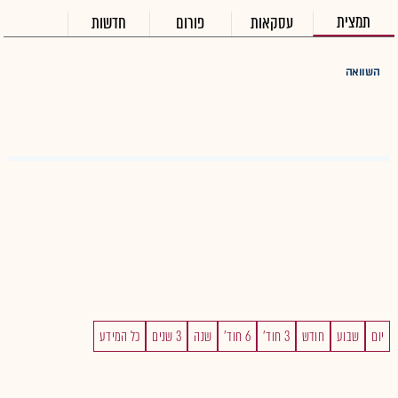
תמצית
עסקאות
פורום
חדשות
השוואה
יום
שבוע
חודש
3 חוד'
6 חוד'
שנה
3 שנים
כל המידע