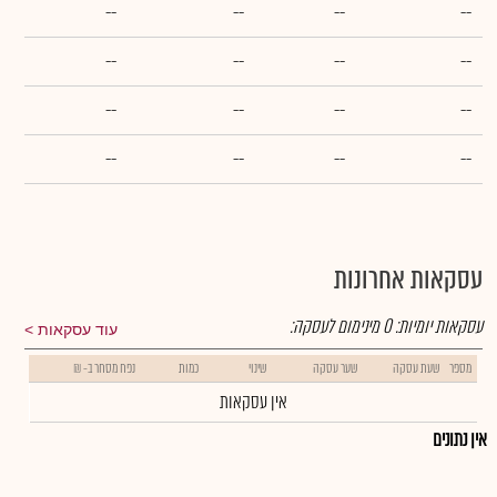
--
--
--
--
--
--
--
--
--
--
--
--
--
--
--
--
עסקאות אחרונות
עסקאות יומיות:
0
מינימום לעסקה:
עוד עסקאות
מספר
שעת עסקה
שער עסקה
שינוי
כמות
נפח מסחר ב- ₪
אין עסקאות
אין נתונים