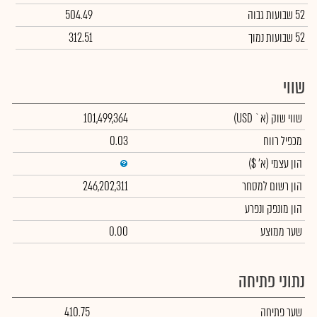
52 שבועות גבוה
504.49
52 שבועות נמוך
312.51
שווי
שווי שוק
(א` USD)
101,499,364
מכפיל רווח
0.03
הון עצמי
(א' $)
הון רשום למסחר
246,202,311
הון מונפק ונפרע
שער ממוצע
0.00
נתוני פתיחה
שער פתיחה
410.75