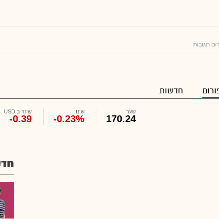
ום תגובות
ורום
חדשות
שער
שינוי
שינוי ב USD
-0.39
-0.23%
170.24
חדש