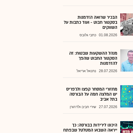
הבכיר שרואה הזדמנות
בסקטור חבוט - ועוד כתבות על
השווקים
01.08.2026
כתבי גלובס
מנהל ההשקעות שבטוח: זה
הסקטור החבוט שהפך
להזדמנות
28.07.2026
נתנאל אריאל
מחזורי המסחר קפצו ולג'פריס
יש המלצה חמה על הבורסה
בתל אביב
27.07.2026
שירי חביב-ולדהורן
היכונו לירידות בבורסה: כך
ייראה השבוע המטלטל שבפתח