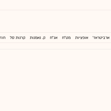
ארביטראז'
אופציות
מט"ח
אג"ח
ק. נאמנות
קרנות סל
חוזי