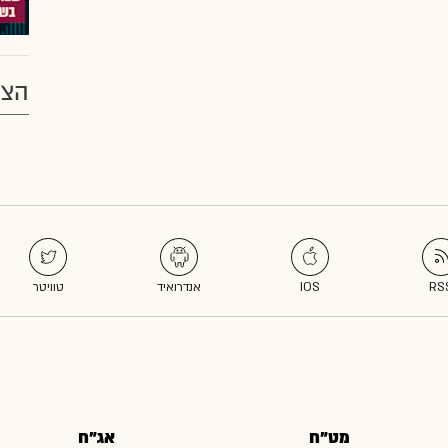
הצע
מט"ח
אג"ח