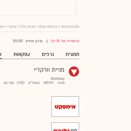
גלובס פיננסי
>
בורסות עולם
>
מניות חו"ל
>
וורקדיי
> פור
20:00
בהשהיה של 15 דק'
עדכון אחרון
|
תמצית
גרפים
עסקאות
פ
מניית וורקדיי
Workday
מניה
WDAY
נאסד"ק
USD
סוף יום