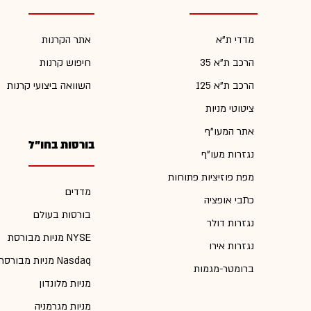
מדדי ת"א
אתר הקרנות
הרכב ת"א 35
חיפוש קרנות
הרכב ת"א 125
השוואה ביצועי קרנות
ציטוטי מניות
אתר המעו"ף
בורסות בחו"ל
נגזרות מעו"ף
מפת פוזיציות פתוחות
מדדים
כתבי אופציה
בורסות בעולם
נגזרות דולר
מניות מבורסת NYSE
נגזרות אירו
מניות מבורסת Nasdaq
ברומטר-מגמות
מניות מלונדון
מניות מגרמניה