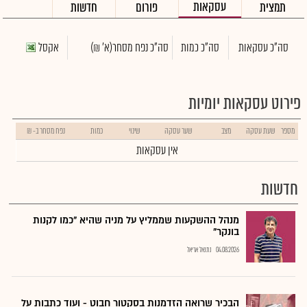
עסקאות
תמצית
פורום
חדשות
סה"כ עסקאות
סה"כ כמות
סה"כ נפח מסחר
(א' ₪)
אקסל
פירוט עסקאות יומיות
מספר
שעת עסקה
מצב
שער עסקה
שינוי
כמות
נפח מסחר ב- ₪
אין עסקאות
חדשות
מנהל ההשקעות שממליץ על מניה שהיא "כמו לקנות
בונקר"
04.08.2026
נתנאל אריאל
הבכיר שרואה הזדמנות בסקטור חבוט - ועוד כתבות על