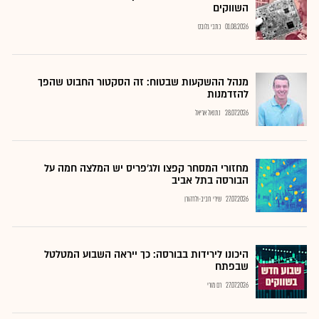
השווקים
01.08.2026
כתבי גלובס
מנהל ההשקעות שבטוח: זה הסקטור החבוט שהפך
להזדמנות
28.07.2026
נתנאל אריאל
מחזורי המסחר קפצו ולג'פריס יש המלצה חמה על
הבורסה בתל אביב
27.07.2026
שירי חביב-ולדהורן
היכונו לירידות בבורסה: כך ייראה השבוע המטלטל
שבפתח
27.07.2026
רם מורי