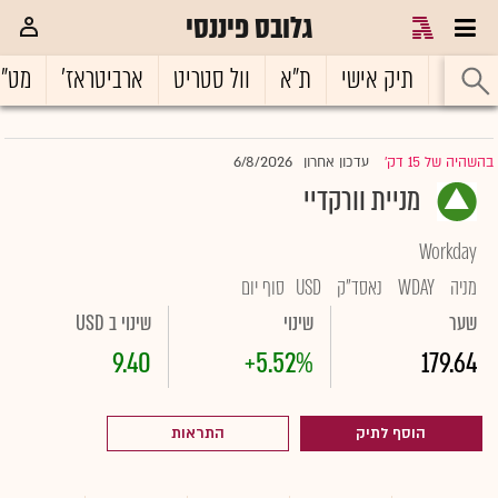
גלובס פיננסי
ראשי
תיק אישי
ת"א
וול סטריט
ארביטראז'
מט"
6/8/2026
בהשהיה של 15 דק'
עדכון אחרון
|
מניית וורקדיי
Workday
מניה
WDAY
נאסד"ק
USD
סוף יום
שער
שינוי
שינוי ב USD
9.40
+5.52%
179.64
הוסף לתיק
התראות