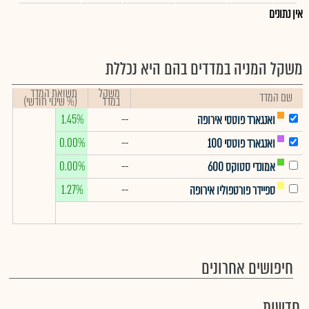
אין נתונים
משקל המניה במדדים בהם היא נכללת
משקל
תשואת המדד
שם המדד
במדד
(% שינוי חודשי)
1.45%
--
ואנגארד פוטסי אירופה
0.00%
--
ואנגארד פוטסי 100
0.00%
--
אמונדי סטוקס 600
1.27%
--
ספיידר פורטפוליו אירופה
חיפושים אחרונים
חדשות