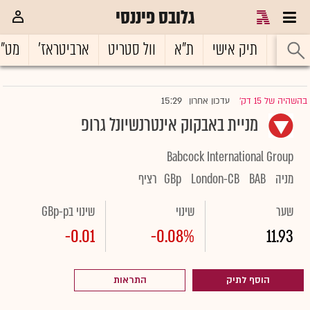
גלובס פיננסי
ראשי
תיק אישי
ת"א
וול סטריט
ארביטראז'
מט"
15:29
בהשהיה של 15 דק'
עדכון אחרון
|
מניית באבקוק אינטרנשיונל גרופ
Babcock International Group
מניה
BAB
London-CB
GBp
רציף
שער
שינוי
שינוי בGBp-p
-0.01
-0.08%
11.93
הוסף לתיק
התראות