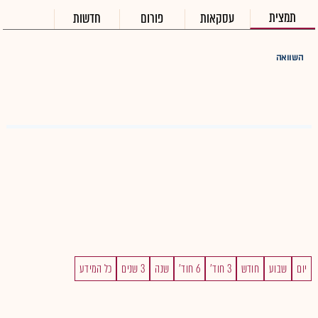
תמצית
עסקאות
פורום
חדשות
השוואה
יום
שבוע
חודש
3 חוד'
6 חוד'
שנה
3 שנים
כל המידע