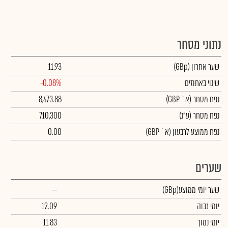
נתוני מסחר
שער אחרון
(GBp)
11.93
שינוי באחוזים
-0.08%
נפח מסחר
(א` GBP)
8,473.88
נפח מסחר
(ע"נ)
710,300
נפח ממוצע לרבעון (א` GBP)
0.00
שערים
שער יומי ממוצע
(GBp)
--
יומי גבוה
12.09
יומי נמוך
11.83