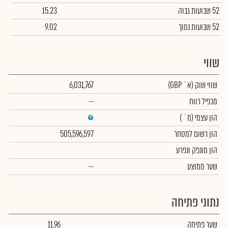
52 שבועות גבוה
15.23
52 שבועות נמוך
9.02
שווי
שווי שוק
(א` GBP)
6,031,767
מכפיל רווח
--
הון עצמי
(מ` )
הון רשום למסחר
505,596,597
הון מונפק ונפרע
שער ממוצע
--
נתוני פתיחה
שער פתיחה
11.96