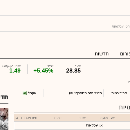
רטי עסקאות
ורום
חדשות
שער
שינוי
שינוי בGBp-p
1.49
+5.45%
28.85
ם
אקסל
סה"כ כמות
סה"כ נפח מסחר
(א' ₪)
חדש
יות
שער עסקה
שינוי
כמות
נפח מסחר ב- ₪
אין עסקאות