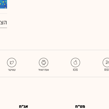
הצע
מט"ח
אג"ח