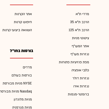
מדדי ת"א
אתר הקרנות
הרכב ת"א 35
חיפוש קרנות
הרכב ת"א 125
השוואה ביצועי קרנות
ציטוטי מניות
אתר המעו"ף
בורסות בחו"ל
נגזרות מעו"ף
מפת פוזיציות פתוחות
מדדים
כתבי אופציה
בורסות בעולם
נגזרות דולר
מניות מבורסת NYSE
נגזרות אירו
מניות מבורסת Nasdaq
ברומטר-מגמות
מניות מלונדון
מניות מגרמניה