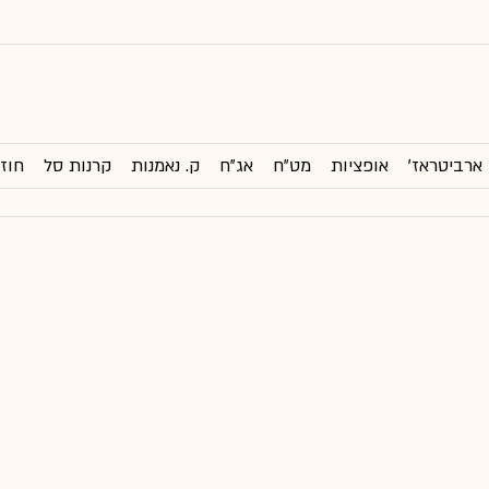
ארביטראז'
אופציות
מט"ח
אג"ח
ק. נאמנות
קרנות סל
חוזי