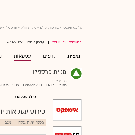
גלובס פיננסי
>
בורסות עולם
>
מניות חו"ל
>
פרסנילו
> פ
6/8/2026
בהשהיה של 15 דק'
עדכון אחרון
|
תמצית
גרפים
עסקאות
פ
מניית פרסנילו
Fresnillo
מניה
FRES
London-CB
GBp
סוף יו
סה"כ עסקאות
פירוט עסקאות יומ
מספר
שעת עסקה
מצב