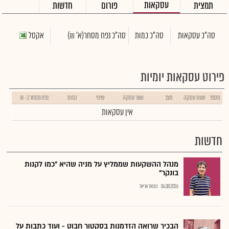
עסקאות
תמצית
פורום
חדשות
סה"כ עסקאות
סה"כ כמות
סה"כ נפח מסחר
(א' ₪)
אקסל
פירוט עסקאות יומיות
מספר
שעת עסקה
מצב
שער עסקה
שינוי
כמות
נפח מסחר ב- ₪
אין עסקאות
חדשות
מנהל ההשקעות שממליץ על מניה שהיא "כמו לקנות
בונקר"
04.08.2026
נתנאל אריאל
הבכיר שרואה הזדמנות בסקטור חבוט - ועוד כתבות על