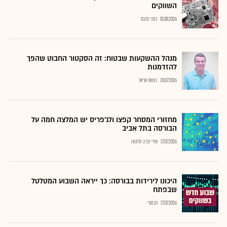
השווקים
01.08.2026
כתבי גלובס
מנהל ההשקעות שבטוח: זה הסקטור החבוט שהפך
להזדמנות
28.07.2026
נתנאל אריאל
מחזורי המסחר קפצו ולג'פריס יש המלצה חמה על
הבורסה בתל אביב
27.07.2026
שירי חביב-ולדהורן
היכונו לירידות בבורסה: כך ייראה השבוע המטלטל
שבפתח
27.07.2026
רם מורי