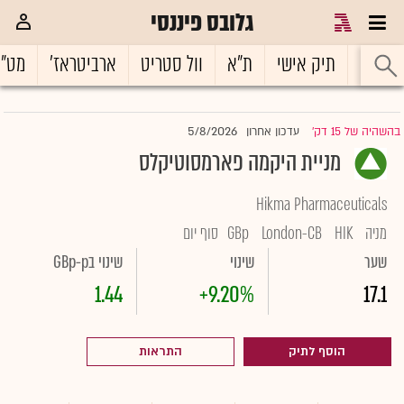
גלובס פיננסי
ראשי
תיק אישי
ת"א
וול סטריט
ארביטראז'
מט"
5/8/2026
בהשהיה של 15 דק'
עדכון אחרון
|
מניית היקמה פארמסוטיקלס
Hikma Pharmaceuticals
מניה
HIK
London-CB
GBp
סוף יום
שער
שינוי
שינוי בGBp-p
1.44
+9.20%
17.1
הוסף לתיק
התראות