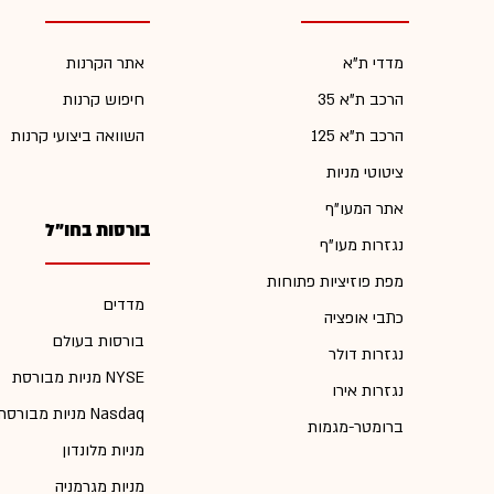
מדדי ת"א
אתר הקרנות
הרכב ת"א 35
חיפוש קרנות
הרכב ת"א 125
השוואה ביצועי קרנות
ציטוטי מניות
אתר המעו"ף
בורסות בחו"ל
נגזרות מעו"ף
מפת פוזיציות פתוחות
מדדים
כתבי אופציה
בורסות בעולם
נגזרות דולר
מניות מבורסת NYSE
נגזרות אירו
מניות מבורסת Nasdaq
ברומטר-מגמות
מניות מלונדון
מניות מגרמניה