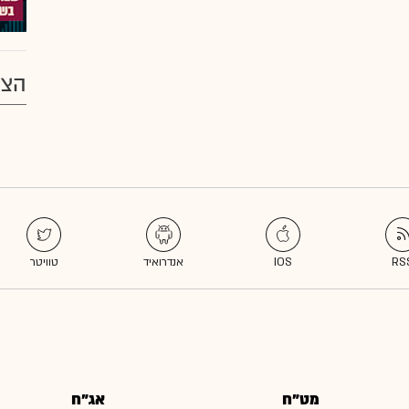
הצע
מט"ח
אג"ח