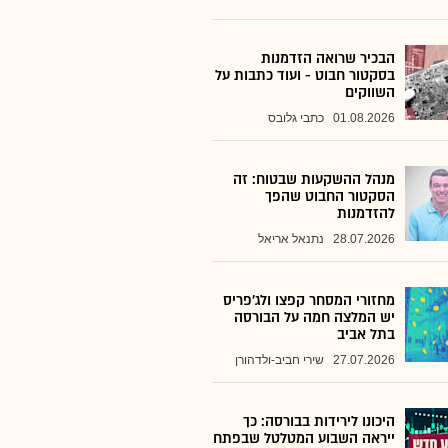
הבכיר שרואה הזדמנות
בסקטור חבוט - ועוד כתבות על
השווקים
01.08.2026
כתבי גלובס
מנהל ההשקעות שבטוח: זה
הסקטור החבוט שהפך
להזדמנות
28.07.2026
נתנאל אריאל
מחזורי המסחר קפצו ולג'פריס
יש המלצה חמה על הבורסה
בתל אביב
27.07.2026
שירי חביב-ולדהורן
היכונו לירידות בבורסה: כך
ייראה השבוע המטלטל שבפתח