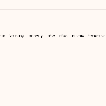
ארביטראז'
אופציות
מט"ח
אג"ח
ק. נאמנות
קרנות סל
חוזי