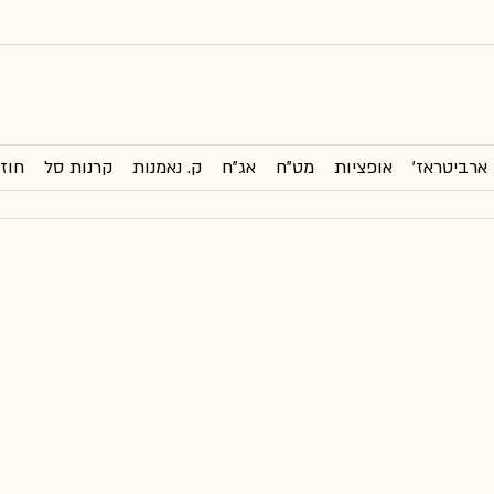
ארביטראז'
אופציות
מט"ח
אג"ח
ק. נאמנות
קרנות סל
חוזי