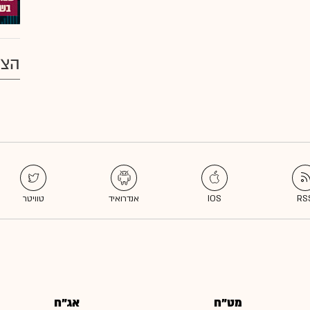
הצע
מט"ח
אג"ח