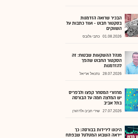
הבכיר שרואה הזדמנות
בסקטור חבוט - ועוד כתבות על
השווקים
01.08.2026
כתבי גלובס
מנהל ההשקעות שבטוח: זה
הסקטור החבוט שהפך
להזדמנות
28.07.2026
נתנאל אריאל
מחזורי המסחר קפצו ולג'פריס
יש המלצה חמה על הבורסה
בתל אביב
27.07.2026
שירי חביב-ולדהורן
היכונו לירידות בבורסה: כך
ייראה השבוע המטלטל שבפתח