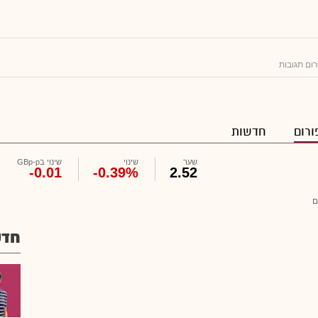
רום תגובות
ורום
חדשות
שער
שינוי
שינוי בGBp-p
-0.01
-0.39%
2.52
ם
חדש