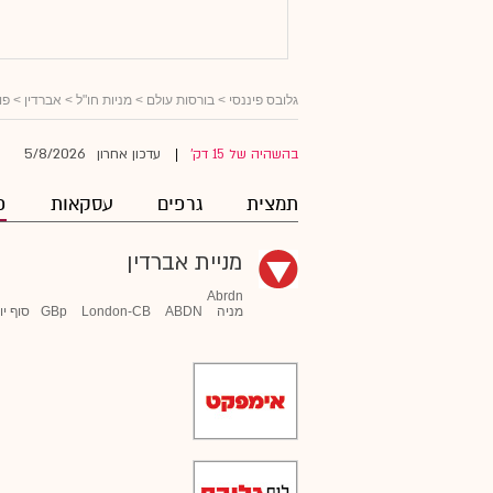
גלובס פיננסי
>
בורסות עולם
>
מניות חו"ל
>
אברדין
> פו
5/8/2026
בהשהיה של 15 דק'
עדכון אחרון
|
תמצית
גרפים
עסקאות
פ
מניית אברדין
Abrdn
מניה
ABDN
London-CB
GBp
סוף יו