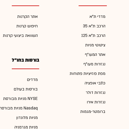
מדדי ת"א
אתר הקרנות
הרכב ת"א 35
חיפוש קרנות
הרכב ת"א 125
השוואה ביצועי קרנות
ציטוטי מניות
אתר המעו"ף
בורסות בחו"ל
נגזרות מעו"ף
מפת פוזיציות פתוחות
מדדים
כתבי אופציה
בורסות בעולם
נגזרות דולר
מניות מבורסת NYSE
נגזרות אירו
מניות מבורסת Nasdaq
ברומטר-מגמות
מניות מלונדון
מניות מגרמניה