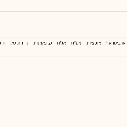
ארביטראז'
אופציות
מט"ח
אג"ח
ק. נאמנות
קרנות סל
חוז