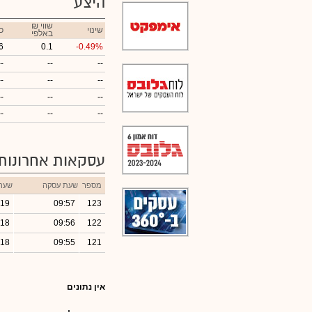
היצע
₪ שווי
שינוי
כ
באלפי
6
0.1
-0.49%
--
--
--
--
--
--
--
--
--
--
--
--
עסקאות אחרונות
מספר
שעת עסקה
שער
.19
09:57
123
.18
09:56
122
.18
09:55
121
אין נתונים