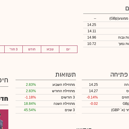
ם
 ממוצע
(GBp)
--
14.25
14.11
14.96
10.72
יום
שבוע
חודש
3 חוד'
 פתיחה
תשואות
חיפ
חה
14.25
מתחילת השבוע
2.83%
ס
14.27
מתחילת החודש
2.83%
חדש
וזים
-0.14%
3 חודשים
-1.18%
-0.02
מתחילת השנה
18.84%
חר
(א` GBP)
3 שנים
45.54%