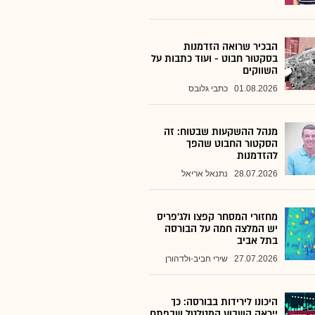
הבכיר שרואה הזדמנות
בסקטור חבוט - ועוד כתבות על
השווקים
01.08.2026
כתבי גלובס
מנהל ההשקעות שבטוח: זה
הסקטור החבוט שהפך
להזדמנות
28.07.2026
נתנאל אריאל
מחזורי המסחר קפצו ולג'פריס
יש המלצה חמה על הבורסה
בתל אביב
27.07.2026
שירי חביב-ולדהורן
היכונו לירידות בבורסה: כך
ייראה השבוע המטלטל שבפתח