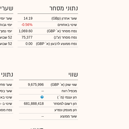
נתוני מסחר
שערי
שער אחרון
(GBp)
14.19
שער יומי
שינוי באחוזים
-0.56%
יומי גבוה
נפח מסחר
(א` GBP)
1,069.60
יומי נמוך
נפח מסחר
(ע"נ)
75,377
52 שבועות גבוה
נפח ממוצע לרבעון (א` GBP)
0.00
52 שבועות נמוך
שווי
נתוני
שווי שוק
(א` GBP)
9,675,996
שער פתי
מכפיל רווח
--
שער בסי
הון עצמי
(מ` )
שינוי באח
הון רשום למסחר
681,888,418
שינוי
ב- GBp
הון מונפק ונפרע
נפח מס
שער ממוצע
--