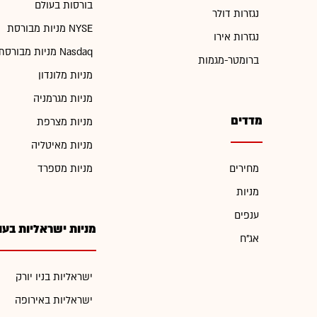
בורסות בעולם
נגזרות דולר
מניות מבורסת NYSE
נגזרות אירו
מניות מבורסת Nasdaq
ברומטר-מגמות
מניות מלונדון
מניות מגרמניה
מדדים
מניות מצרפת
מניות מאיטליה
מחירים
מניות מספרד
מניות
ענפים
מניות ישראליות בעו
אג"ח
ישראליות בניו יורק
ישראליות באירופה