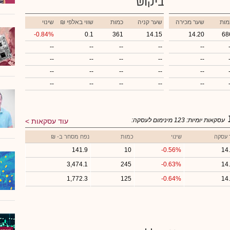
ביקוש
מות
שער מכירה
שער קניה
כמות
₪ שווי באלפי
שינוי
-0.84%
0.1
361
14.15
14.20
68
--
--
--
--
--
--
--
--
--
--
--
--
--
--
--
--
--
--
--
--
עסקאות יומיות:
123
מינימום לעסקה:
עוד עסקאות
 עסקה
שינוי
כמות
נפח מסחר ב- ₪
141.9
10
-0.56%
14
3,474.1
245
-0.63%
14
1,772.3
125
-0.64%
14