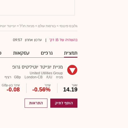
גלובס פיננסי
>
בורסות עולם
>
מניות חו"ל
> יונייטד יוטיל
09:57
בהשהיה של 15 דק'
עדכון אחרון
|
תמצית
גרפים
עסקאות
פ
מניית יונייטד יוטיליטיס גרופ
United Utilities Group
מניה
UU/
London-CB
GBp
רציף
שער
שינוי
שינוי בGBp-p
-0.08
-0.56%
14.19
הוסף לתיק
התראות