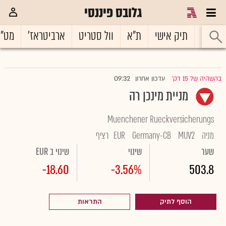
גלובס פיננסי
ראשי
תיק אישי
ת"א
וול סטריט
ארביטראז'
מט"
09:32
בהשהיה של 15 דק'
עדכון אחרון
|
מניית מינכן רה
Muenchener Rueckversicherungs
מניה
MUV2
Germany-CB
EUR
רציף
שער
שינוי
שינוי ב EUR
-18.60
-3.56%
503.8
הוסף לתיק
התראות