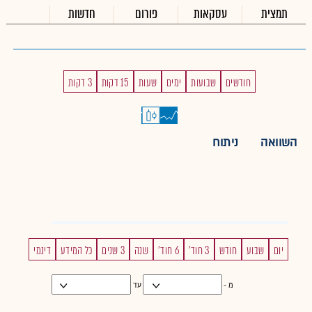
תמצית
עסקאות
פורום
חדשות
חודשים
שבועות
ימים
שעות
15 דקות
3 דקות
השוואה
ניתוח
יום
שבוע
חודש
3 חוד'
6 חוד'
שנה
3 שנים
כל המידע
דינמי
מ -
עד