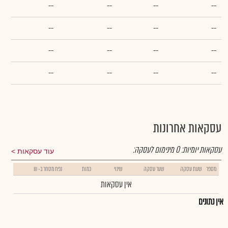
--
--
--
--
--
--
--
--
--
--
--
--
--
--
--
--
עסקאות אחרונות
עסקאות יומיות:
0
מינימום לעסקה:
עוד עסקאות
מספר
שעת עסקה
שער עסקה
שינוי
כמות
נפח מסחר ב- ₪
אין עסקאות
אין נתונים