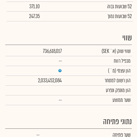
52 שבועות גבוה
371.10
52 שבועות נמוך
247.35
שווי
שווי שוק
(א` SEK)
736,618,017
מכפיל רווח
--
הון עצמי
(מ` )
הון רשום למסחר
2,033,452,084
הון מונפק ונפרע
שער ממוצע
--
נתוני פתיחה
שער פתיחה
--