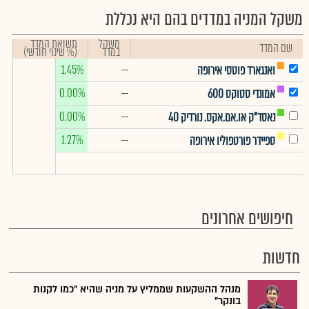
משקל המניה במדדים בהם היא נכללת
משקל
תשואת המדד
שם המדד
במדד
(% שינוי חודשי)
1.45%
--
ואנגארד פוטסי אירופה
0.00%
--
אמונדי סטוקס 600
0.00%
--
נאסד"ק או.אם.אקס. נורדיק 40
1.27%
--
ספיידר פורטפוליו אירופה
חיפושים אחרונים
חדשות
מנהל ההשקעות שממליץ על מניה שהיא "כמו לקנות
בונקר"