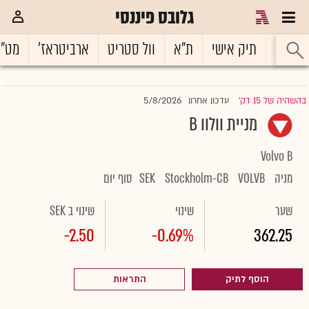
גלובס פיננסי
ראשי
תיק אישי
ת"א
וול סטריט
ארביטראז'
מט"
5/8/2026
בהשהיה של 15 דק'
עדכון אחרון
|
מניית וולוו B
Volvo B
מניה
VOLVB
Stockholm-CB
SEK
סוף יום
שער
שינוי
שינוי ב SEK
-2.50
-0.69%
362.25
הוסף לתיק
התראות