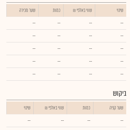
שינוי
₪ שווי באלפי
כמות
שער מכירה
--
--
--
--
--
--
--
--
--
--
--
--
--
--
--
--
--
--
--
--
ביקוש
שער קניה
כמות
₪ שווי באלפי
שינוי
--
--
--
--