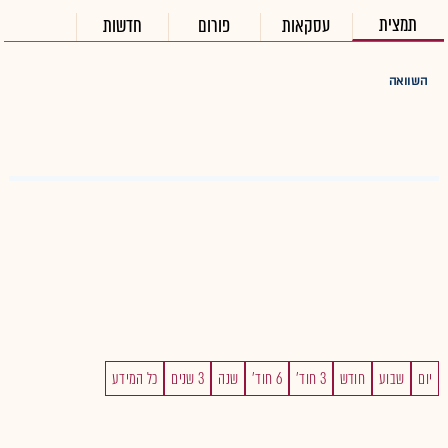
תמצית
עסקאות
פורום
חדשות
השוואה
יום
שבוע
חודש
3 חוד'
6 חוד'
שנה
3 שנים
כל המידע