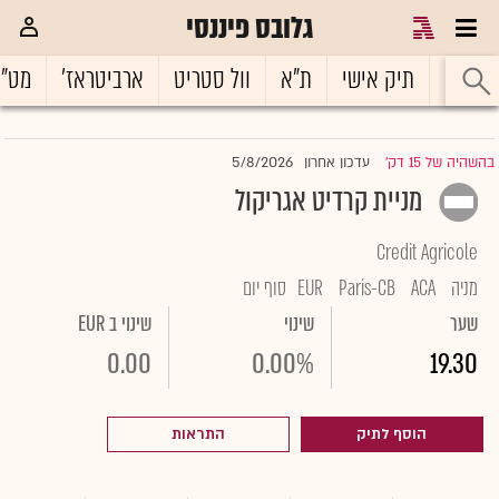
גלובס פיננסי
ראשי
תיק אישי
ת"א
וול סטריט
ארביטראז'
מט"
5/8/2026
בהשהיה של 15 דק'
עדכון אחרון
|
מניית קרדיט אגריקול
Credit Agricole
מניה
ACA
Paris-CB
EUR
סוף יום
שער
שינוי
שינוי ב EUR
0.00
0.00%
19.30
הוסף לתיק
התראות