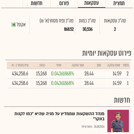
עסקאות
תמצית
פורום
חדשות
סה"כ עסקאות
סה"כ כמות
סה"כ נפח מסחר
(א' ₪)
אקסל
868.52
30,536
2
פירוט עסקאות יומיות
מספר
שעת עסקה
מצב
שער עסקה
שינוי
כמות
נפח מסחר ב- ₪
434,258.6
15,268
0.04361868%
28.44
14:59
2
434,258.6
15,268
0.04361868%
28.44
14:59
1
חדשות
מנהל ההשקעות שממליץ על מניה שהיא "כמו לקנות
בונקר"
04.08.2026
נתנאל אריאל