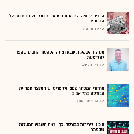
הבכיר שרואה הזדמנות בסקטור חבוט - ועוד כתבות על
השווקים
01.08.2026
כתבי גלובס
מנהל ההשקעות שבטוח: זה הסקטור החבוט שהפך
להזדמנות
28.07.2026
נתנאל אריאל
מחזורי המסחר קפצו ולג'פריס יש המלצה חמה על
הבורסה בתל אביב
27.07.2026
שירי חביב-ולדהורן
היכונו לירידות בבורסה: כך ייראה השבוע המטלטל
שבפתח