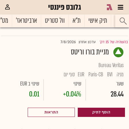
גלובס פיננסי
ראשי
תיק אישי
ת"א
וול סטריט
ארביטראז'
מט"
7/8/2026
בהשהיה של 15 דק'
עדכון אחרון
|
מניית בורו וריטס
Bureau Veritas
מניה
BVI
Paris-CB
EUR
סוף יום
שער
שינוי
שינוי ב EUR
0.01
+0.04%
28.44
הוסף לתיק
התראות