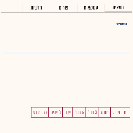
תמצית
עסקאות
פורום
חדשות
השוואה
יום
שבוע
חודש
3 חוד'
6 חוד'
שנה
3 שנים
כל המידע