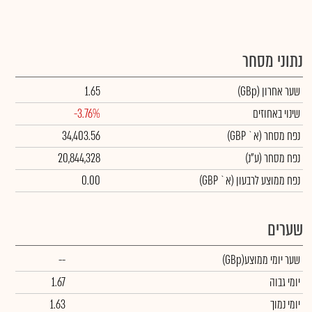
נתוני מסחר
שער אחרון
(GBp)
1.65
שינוי באחוזים
-3.76%
נפח מסחר
(א` GBP)
34,403.56
נפח מסחר
(ע"נ)
20,844,328
נפח ממוצע לרבעון (א` GBP)
0.00
שערים
שער יומי ממוצע
(GBp)
--
יומי גבוה
1.67
יומי נמוך
1.63