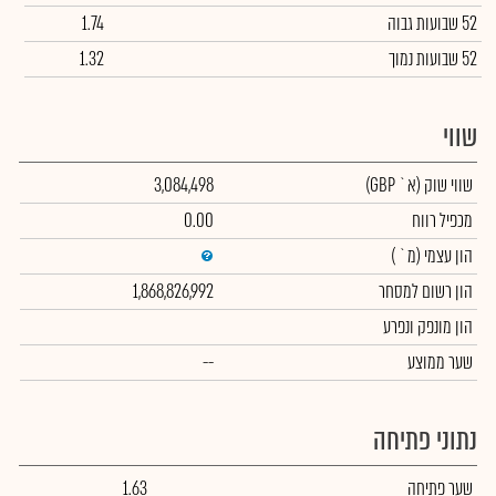
52 שבועות גבוה
1.74
52 שבועות נמוך
1.32
שווי
שווי שוק
(א` GBP)
3,084,498
מכפיל רווח
0.00
הון עצמי
(מ` )
הון רשום למסחר
1,868,826,992
הון מונפק ונפרע
שער ממוצע
--
נתוני פתיחה
שער פתיחה
1.63