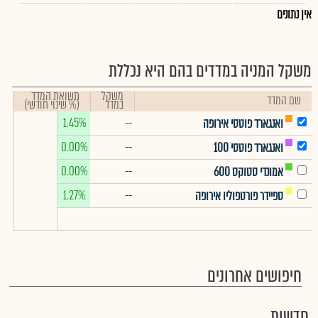
אין נתונים
משקל המניה במדדים בהם היא נכללת
משקל
תשואת המדד
שם המדד
במדד
(% שינוי חודשי)
1.45%
--
ואנגארד פוטסי אירופה
0.00%
--
ואנגארד פוטסי 100
0.00%
--
אמונדי סטוקס 600
1.27%
--
ספיידר פורטפוליו אירופה
חיפושים אחרונים
חדשות