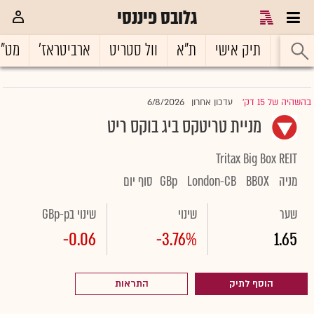
גלובס פיננסי
ראשי
תיק אישי
ת"א
וול סטריט
ארביטראז'
מט"
6/8/2026
בהשהיה של 15 דק'
עדכון אחרון
|
מניית טריטקס ביג בוקס ריט
Tritax Big Box REIT
מניה
BBOX
London-CB
GBp
סוף יום
שער
שינוי
שינוי בGBp-p
-0.06
-3.76%
1.65
הוסף לתיק
התראות