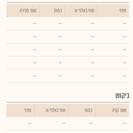
שינוי
₪ שווי באלפי
כמות
שער מכירה
--
--
--
--
--
--
--
--
--
--
--
--
--
--
--
--
--
--
--
--
ביקוש
שער קניה
כמות
₪ שווי באלפי
שינוי
--
--
--
--