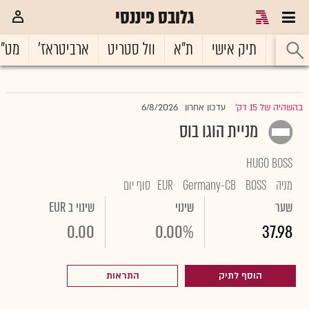
גלובס פיננסי
ראשי
תיק אישי
ת"א
וול סטריט
ארביטראז'
מט"
6/8/2026
בהשהיה של 15 דק'
עדכון אחרון
|
מניית הוגו בוס
HUGO BOSS
מניה
BOSS
Germany-CB
EUR
סוף יום
שער
שינוי
שינוי ב EUR
0.00
0.00%
37.98
הוסף לתיק
התראות