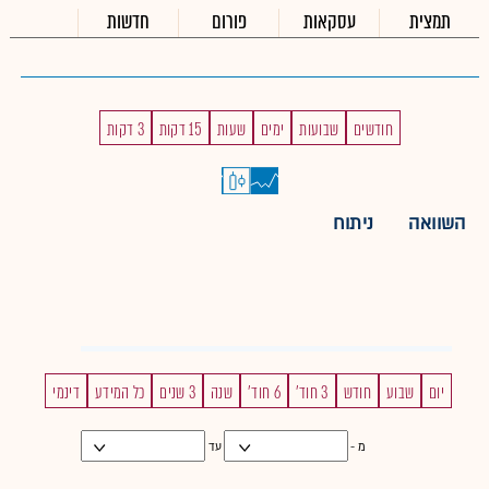
תמצית
עסקאות
פורום
חדשות
חודשים
שבועות
ימים
שעות
15 דקות
3 דקות
השוואה
ניתוח
יום
שבוע
חודש
3 חוד'
6 חוד'
שנה
3 שנים
כל המידע
דינמי
מ -
עד