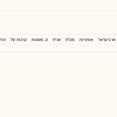
ארביטראז'
אופציות
מט"ח
אג"ח
ק. נאמנות
קרנות סל
חוזי