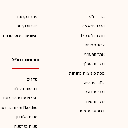
מדדי ת"א
אתר הקרנות
הרכב ת"א 35
חיפוש קרנות
הרכב ת"א 125
השוואה ביצועי קרנות
ציטוטי מניות
אתר המעו"ף
בורסות בחו"ל
נגזרות מעו"ף
מפת פוזיציות פתוחות
מדדים
כתבי אופציה
בורסות בעולם
נגזרות דולר
מניות מבורסת NYSE
נגזרות אירו
מניות מבורסת Nasdaq
ברומטר-מגמות
מניות מלונדון
מניות מגרמניה