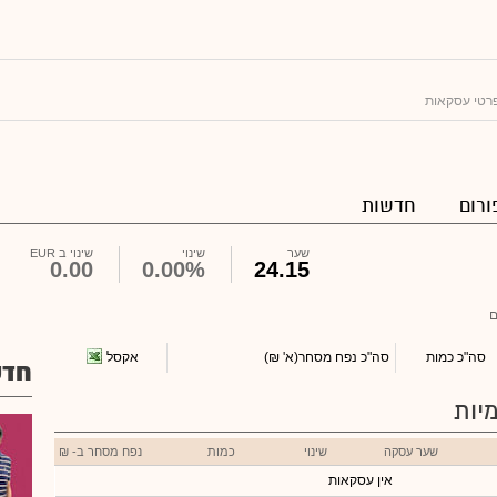
רטי עסקאות
ורום
חדשות
שער
שינוי
שינוי ב EUR
0.00
0.00%
24.15
ם
אקסל
סה"כ כמות
סה"כ נפח מסחר
(א' ₪)
חדש
יות
שער עסקה
שינוי
כמות
נפח מסחר ב- ₪
אין עסקאות