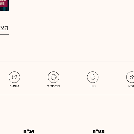
הצע
מט"ח
אג"ח