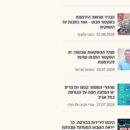
הבכיר שרואה הזדמנות
בסקטור חבוט - ועוד כתבות על
השווקים
01.08.2026
כתבי גלובס
מנהל ההשקעות שבטוח: זה
הסקטור החבוט שהפך
להזדמנות
28.07.2026
נתנאל אריאל
מחזורי המסחר קפצו ולג'פריס
יש המלצה חמה על הבורסה
בתל אביב
27.07.2026
שירי חביב-ולדהורן
היכונו לירידות בבורסה: כך
ייראה השבוע המטלטל שבפתח