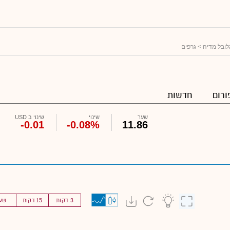
גלובל מדיה
> גרפים
ורום
חדשות
שער
שינוי
שינוי ב USD
-0.01
-0.08%
11.86
3 דקות
15 דקות
שע