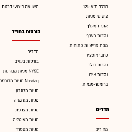
הרכב ת"א 125
השוואה ביצועי קרנות
ציטוטי מניות
אתר המעו"ף
בורסות בחו"ל
נגזרות מעו"ף
מפת פוזיציות פתוחות
מדדים
כתבי אופציה
בורסות בעולם
נגזרות דולר
מניות מבורסת NYSE
נגזרות אירו
מניות מבורסת Nasdaq
ברומטר-מגמות
מניות מלונדון
מניות מגרמניה
מדדים
מניות מצרפת
מניות מאיטליה
מחירים
מניות מספרד