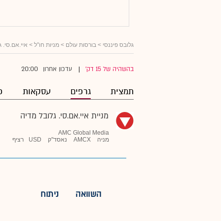
גלובס פיננסי
>
בורסות עולם
>
מניות חו"ל
>
איי.אם.סי. 
20:00
בהשהיה של 15 דק'
עדכון אחרון
|
תמצית
גרפים
עסקאות
פ
מניית איי.אם.סי. גלובל מדיה
AMC Global Media
מניה
AMCX
נאסד"ק
USD
רציף
השוואה
ניתוח