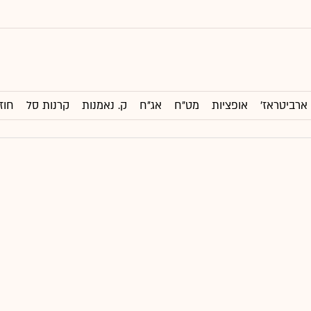
ארביטראז'
אופציות
מט"ח
אג"ח
ק. נאמנות
קרנות סל
חוז