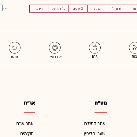
6 חוד'
שנה
3 שנים
כל המידע
דינמי
מ -
מט"ח
אג"ח
אתר המט"ח
אתר אג"ח
שערי חליפין
מק"מים