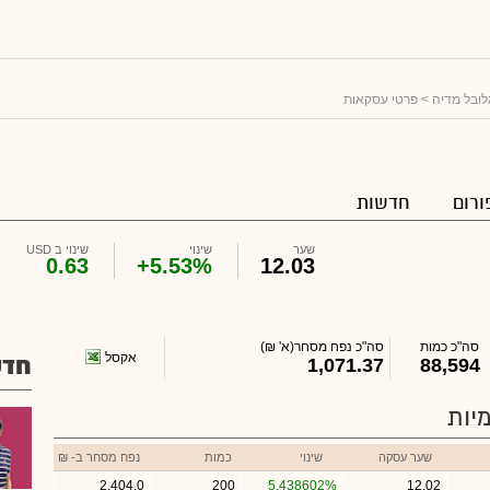
גלובל מדיה
> פרטי עסקאות
ורום
חדשות
שער
שינוי
שינוי ב USD
0.63
+5.53%
12.03
סה"כ כמות
סה"כ נפח מסחר
(א' ₪)
אקסל
חדש
1,071.37
88,594
יות
שער עסקה
שינוי
כמות
נפח מסחר ב- ₪
2,404.0
200
5.438602%
12.02