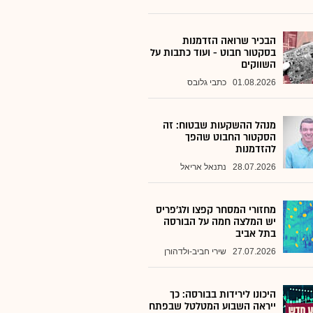
הבכיר שרואה הזדמנות
בסקטור חבוט - ועוד כתבות על
השווקים
01.08.2026
כתבי גלובס
מנהל ההשקעות שבטוח: זה
הסקטור החבוט שהפך
להזדמנות
28.07.2026
נתנאל אריאל
מחזורי המסחר קפצו ולג'פריס
יש המלצה חמה על הבורסה
בתל אביב
27.07.2026
שירי חביב-ולדהורן
היכונו לירידות בבורסה: כך
ייראה השבוע המטלטל שבפתח