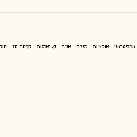
ארביטראז'
אופציות
מט"ח
אג"ח
ק. נאמנות
קרנות סל
חוזי