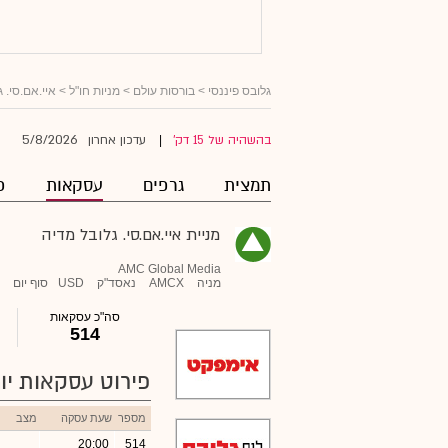
גלובס פיננסי
>
בורסות עולם
>
מניות חו"ל
>
איי.אם.סי. 
5/8/2026
בהשהיה של 15 דק'
עדכון אחרון
|
תמצית
גרפים
עסקאות
פ
מניית איי.אם.סי. גלובל מדיה
AMC Global Media
מניה
AMCX
נאסד"ק
USD
סוף יום
סה"כ עסקאות
514
פירוט עסקאות יומ
מספר
שעת עסקה
מצב
20:00
514