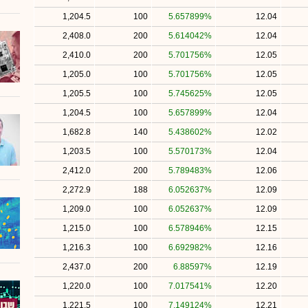
1,204.5
100
5.657899%
12.04
2,408.0
200
5.614042%
12.04
2,410.0
200
5.701756%
12.05
1,205.0
100
5.701756%
12.05
1,205.5
100
5.745625%
12.05
1,204.5
100
5.657899%
12.04
1,682.8
140
5.438602%
12.02
1,203.5
100
5.570173%
12.04
2,412.0
200
5.789483%
12.06
2,272.9
188
6.052637%
12.09
1,209.0
100
6.052637%
12.09
1,215.0
100
6.578946%
12.15
1,216.3
100
6.692982%
12.16
2,437.0
200
6.88597%
12.19
1,220.0
100
7.017541%
12.20
1,221.5
100
7.149124%
12.21