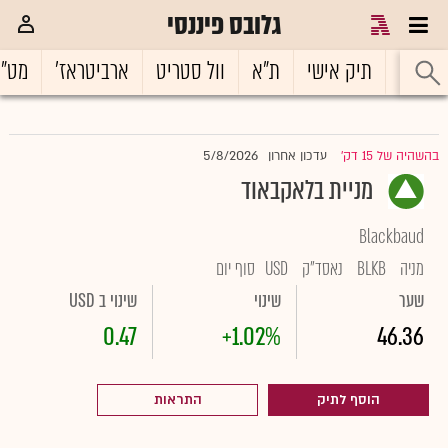
גלובס פיננסי
ראשי
תיק אישי
ת"א
וול סטריט
ארביטראז'
מט"
5/8/2026
בהשהיה של 15 דק'
עדכון אחרון
|
מניית בלאקבאוד
Blackbaud
מניה
BLKB
נאסד"ק
USD
סוף יום
שער
שינוי
שינוי ב USD
0.47
+1.02%
46.36
הוסף לתיק
התראות