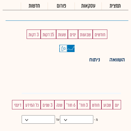
תמצית
עסקאות
פורום
חדשות
חודשים
שבועות
ימים
שעות
15 דקות
3 דקות
השוואה
ניתוח
יום
שבוע
חודש
3 חוד'
6 חוד'
שנה
3 שנים
כל המידע
דינמי
מ -
עד