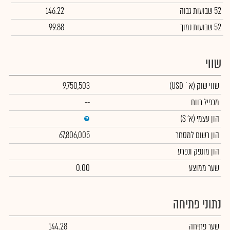
52 שבועות גבוה
146.22
52 שבועות נמוך
99.88
שווי
שווי שוק
(א` USD)
9,750,503
מכפיל רווח
--
הון עצמי
(א' $)
הון רשום למסחר
67,806,005
הון מונפק ונפרע
שער ממוצע
0.00
נתוני פתיחה
שער פתיחה
144.28