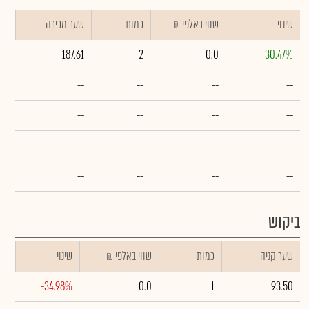
שינוי
₪ שווי באלפי
כמות
שער מכירה
187.61
2
0.0
30.47%
--
--
--
--
--
--
--
--
--
--
--
--
--
--
--
--
ביקוש
שער קניה
כמות
₪ שווי באלפי
שינוי
-34.98%
0.0
1
93.50