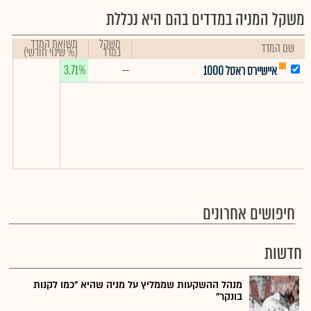
משקל המניה במדדים בהם היא נכללת
משקל
תשואת המדד
שם המדד
במדד
(% שינוי חודשי)
3.71%
--
איישיירס ראסל 1000
חיפושים אחרונים
חדשות
מנהל ההשקעות שממליץ על מניה שהיא "כמו לקנות
בונקר"