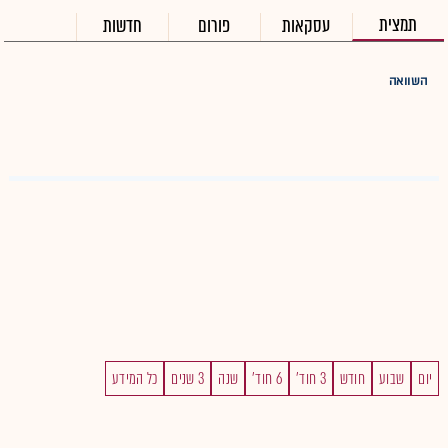
תמצית
עסקאות
פורום
חדשות
השוואה
יום
שבוע
חודש
3 חוד'
6 חוד'
שנה
3 שנים
כל המידע