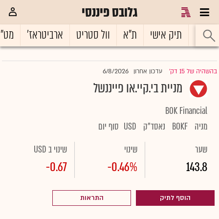
גלובס פיננסי
ראשי
תיק אישי
ת"א
וול סטריט
ארביטראז'
מט"
6/8/2026
בהשהיה של 15 דק'
עדכון אחרון
|
מניית בי.קיי.או פייננשל
BOK Financial
מניה
BOKF
נאסד"ק
USD
סוף יום
שער
שינוי
שינוי ב USD
-0.67
-0.46%
143.8
הוסף לתיק
התראות