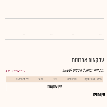
--
--
--
--
--
--
--
--
--
--
--
--
--
--
--
--
עסקאות אחרונות
עסקאות יומיות:
0
מינימום לעסקה:
עוד עסקאות
מספר
שעת עסקה
שער עסקה
שינוי
כמות
נפח מסחר ב- ₪
אין עסקאות
אין נתונים