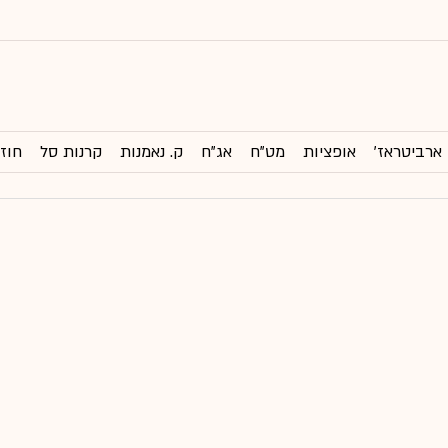
ארביטראז'
אופציות
מט"ח
אג"ח
ק. נאמנות
קרנות סל
חוזי