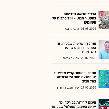
הבכיר שרואה הזדמנות
בסקטור חבוט - ועוד כתבות על
השווקים
01.08.2026
כתבי גלובס
מנהל ההשקעות שבטוח: זה
הסקטור החבוט שהפך
להזדמנות
28.07.2026
נתנאל אריאל
מחזורי המסחר קפצו ולג'פריס
יש המלצה חמה על הבורסה
בתל אביב
27.07.2026
שירי חביב-ולדהורן
היכונו לירידות בבורסה: כך
ייראה השבוע המטלטל שבפתח