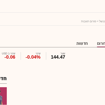
יננשל
> פורום תגובות
ורום
חדשות
שער
שינוי
שינוי ב USD
-0.06
-0.04%
144.47
חדש