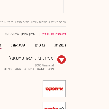
גלובס פיננסי
>
בורסות עולם
>
מניות חו"ל
>
בי.קיי.או פי
5/8/2026
בהשהיה של 15 דק'
עדכון אחרון
|
תמצית
גרפים
עסקאות
פ
מניית בי.קיי.או פייננשל
BOK Financial
מניה
BOKF
נאסד"ק
USD
סוף יום