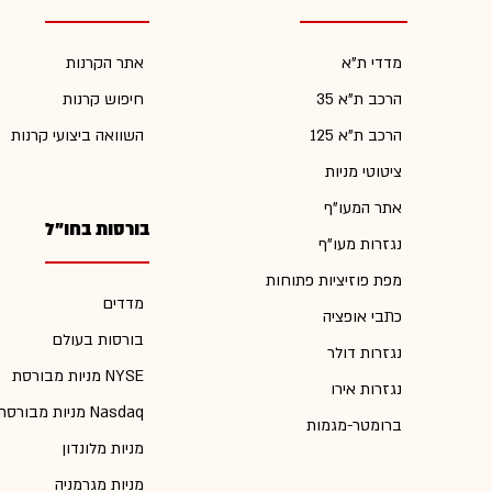
מדדי ת"א
אתר הקרנות
הרכב ת"א 35
חיפוש קרנות
הרכב ת"א 125
השוואה ביצועי קרנות
ציטוטי מניות
אתר המעו"ף
בורסות בחו"ל
נגזרות מעו"ף
מפת פוזיציות פתוחות
מדדים
כתבי אופציה
בורסות בעולם
נגזרות דולר
מניות מבורסת NYSE
נגזרות אירו
מניות מבורסת Nasdaq
ברומטר-מגמות
מניות מלונדון
מניות מגרמניה