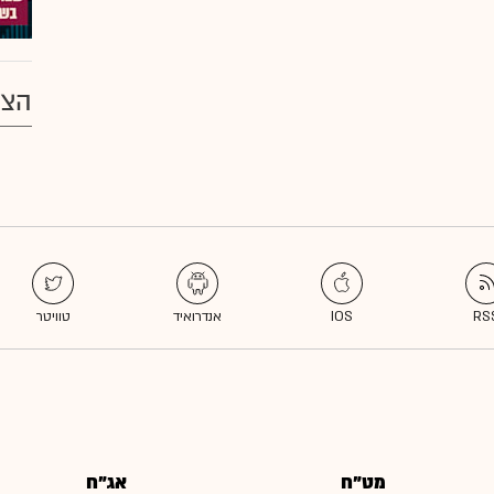
הצע
מט"ח
אג"ח