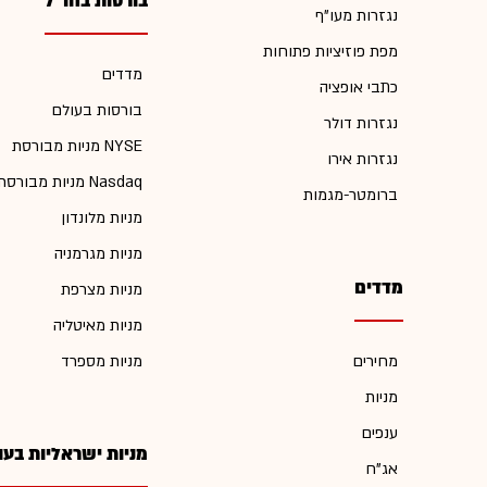
בורסות בחו"ל
נגזרות מעו"ף
מפת פוזיציות פתוחות
מדדים
כתבי אופציה
בורסות בעולם
נגזרות דולר
מניות מבורסת NYSE
נגזרות אירו
מניות מבורסת Nasdaq
ברומטר-מגמות
מניות מלונדון
מניות מגרמניה
מדדים
מניות מצרפת
מניות מאיטליה
מחירים
מניות מספרד
מניות
ענפים
מניות ישראליות בעו
אג"ח