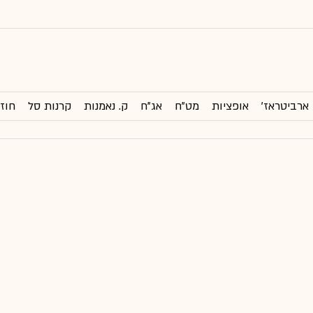
ארביטראז'
אופציות
מט"ח
אג"ח
ק. נאמנות
קרנות סל
חוזי