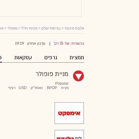
גלובס פיננסי
>
בורסות עולם
>
מניות חו"ל
>
פופולר
> פור
19:19
בהשהיה של 15 דק'
עדכון אחרון
|
תמצית
גרפים
עסקאות
פ
מניית פופולר
Popular
מניה
BPOP
נאסד"ק
USD
רציף