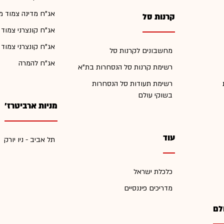
אג"ח מדינה צמוד מ
קרנות סל
אג"ח קונצרני צמוד
אג"ח קונצרני צמוד
מחשבונים לקרנות סל
אג"ח להמרה
רשימת קרנות סל הנסחרות בת"א
רשימת תעודות סל הנסחרות
בשוקי עולם
מניות ארביטרז'
עוד
תל אביב - ניו יורק
כלכלת ישראל
מדריכים פיננסיים
לם