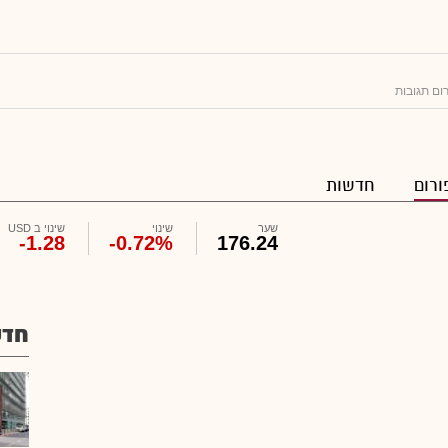
ום תגובות
ורום
חדשות
שער
שינוי
שינוי ב USD
-1.28
-0.72%
176.24
חדש