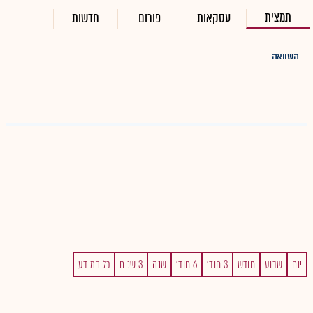
תמצית
עסקאות
פורום
חדשות
השוואה
יום
שבוע
חודש
3 חוד'
6 חוד'
שנה
3 שנים
כל המידע