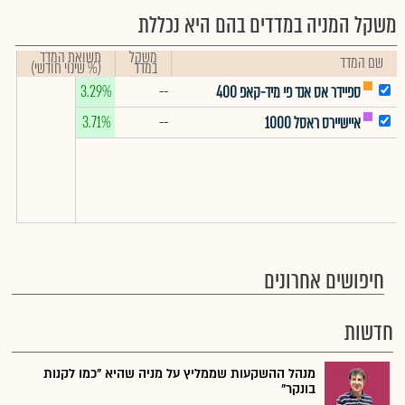
משקל המניה במדדים בהם היא נכללת
משקל
תשואת המדד
שם המדד
במדד
(% שינוי חודשי)
3.29%
--
ספיידר אס אנד פי מיד-קאפ 400
3.71%
--
איישיירס ראסל 1000
חיפושים אחרונים
חדשות
מנהל ההשקעות שממליץ על מניה שהיא "כמו לקנות
בונקר"