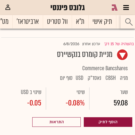
גלובס פיננסי
ראשי
תיק אישי
ת"א
וול סטריט
ארביטראז'
מט"
6/8/2026
בהשהיה של 15 דק'
עדכון אחרון
|
מניית קומרס בנקשיירס
Commerce Bancshares
מניה
CBSH
נאסד"ק
USD
סוף יום
שער
שינוי
שינוי ב USD
-0.05
-0.08%
59.08
הוסף לתיק
התראות