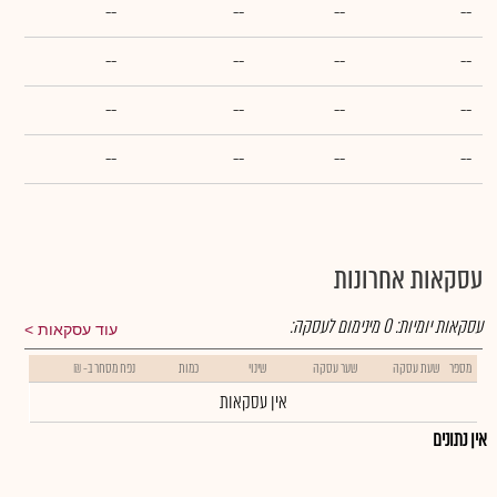
--
--
--
--
--
--
--
--
--
--
--
--
--
--
--
--
עסקאות אחרונות
עסקאות יומיות:
0
מינימום לעסקה:
עוד עסקאות
מספר
שעת עסקה
שער עסקה
שינוי
כמות
נפח מסחר ב- ₪
אין עסקאות
אין נתונים