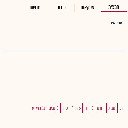
תמצית
עסקאות
פורום
חדשות
השוואה
יום
שבוע
חודש
3 חוד'
6 חוד'
שנה
3 שנים
כל המידע