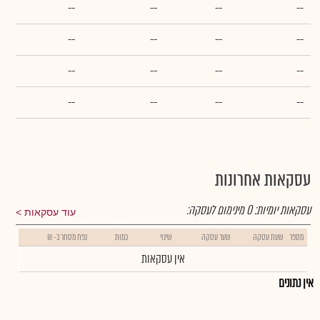
--
--
--
--
--
--
--
--
--
--
--
--
--
--
--
--
עסקאות אחרונות
עסקאות יומיות:
0
מינימום לעסקה:
עוד עסקאות
מספר
שעת עסקה
שער עסקה
שינוי
כמות
נפח מסחר ב- ₪
אין עסקאות
אין נתונים