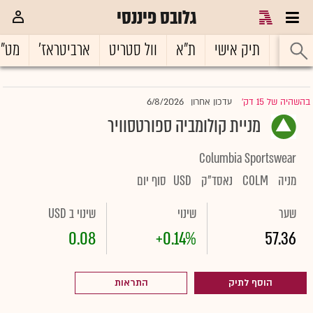
גלובס פיננסי
ראשי
תיק אישי
ת"א
וול סטריט
ארביטראז'
מט"
6/8/2026
בהשהיה של 15 דק'
עדכון אחרון
|
מניית קולומביה ספורטסוויר
Columbia Sportswear
מניה
COLM
נאסד"ק
USD
סוף יום
שער
שינוי
שינוי ב USD
0.08
+0.14%
57.36
הוסף לתיק
התראות