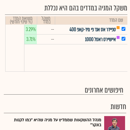
משקל המניה במדדים בהם היא נכללת
משקל
תשואת המדד
שם המדד
במדד
(% שינוי חודשי)
3.29%
--
ספיידר אס אנד פי מיד-קאפ 400
3.71%
--
איישיירס ראסל 1000
חיפושים אחרונים
חדשות
מנהל ההשקעות שממליץ על מניה שהיא "כמו לקנות
בונקר"