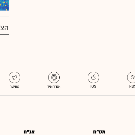
הצע
מט"ח
אג"ח