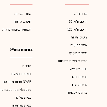
מדדי ת"א
אתר הקרנות
הרכב ת"א 35
חיפוש קרנות
הרכב ת"א 125
השוואה ביצועי קרנות
ציטוטי מניות
אתר המעו"ף
בורסות בחו"ל
נגזרות מעו"ף
מפת פוזיציות פתוחות
מדדים
כתבי אופציה
בורסות בעולם
נגזרות דולר
מניות מבורסת NYSE
נגזרות אירו
מניות מבורסת Nasdaq
ברומטר-מגמות
מניות מלונדון
מניות מגרמניה