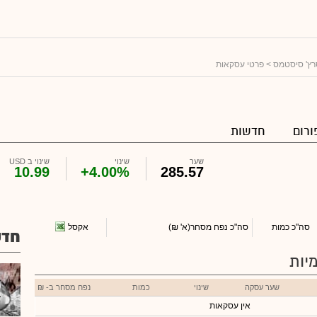
ץ' סיסטמס
> פרטי עסקאות
ורום
חדשות
שער
שינוי
שינוי ב USD
10.99
+4.00%
285.57
אקסל
סה"כ כמות
סה"כ נפח מסחר
(א' ₪)
חדש
יות
שער עסקה
שינוי
כמות
נפח מסחר ב- ₪
אין עסקאות