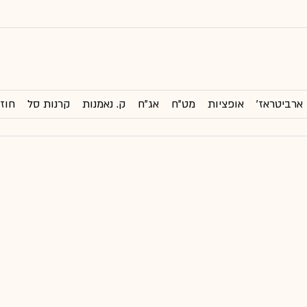
ארביטראז'
אופציות
מט"ח
אג"ח
ק. נאמנות
קרנות סל
חוזי