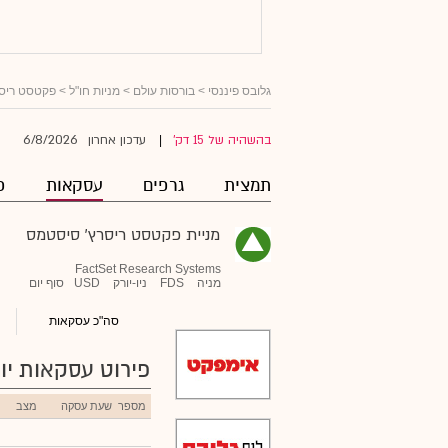
גלובס פיננסי
>
בורסות עולם
>
מניות חו"ל
>
פקטסט ריסר
6/8/2026
בהשהיה של 15 דק'
עדכון אחרון
|
תמצית
גרפים
עסקאות
פ
מניית פקטסט ריסרץ' סיסטמס
FactSet Research Systems
מניה
FDS
ניו-יורק
USD
סוף יום
סה"כ עסקאות
פירוט עסקאות יומ
מספר
שעת עסקה
מצב