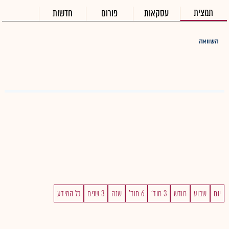
תמצית
עסקאות
פורום
חדשות
השוואה
יום
שבוע
חודש
3 חוד'
6 חוד'
שנה
3 שנים
כל המידע