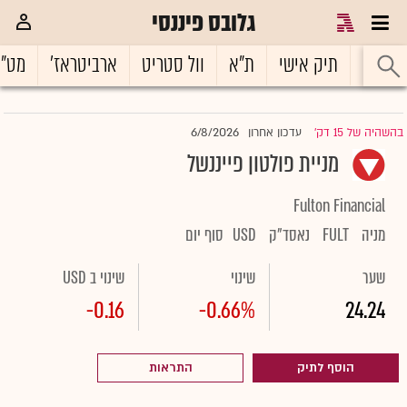
גלובס פיננסי
ראשי
תיק אישי
ת"א
וול סטריט
ארביטראז'
מט"
6/8/2026
בהשהיה של 15 דק'
עדכון אחרון
|
מניית פולטון פייננשל
Fulton Financial
מניה
FULT
נאסד"ק
USD
סוף יום
שער
שינוי
שינוי ב USD
-0.16
-0.66%
24.24
הוסף לתיק
התראות