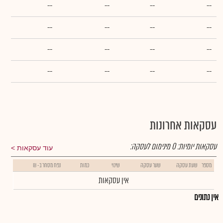
--
--
--
--
--
--
--
--
--
--
--
--
--
--
--
--
עסקאות אחרונות
עסקאות יומיות:
0
מינימום לעסקה:
עוד עסקאות
מספר
שעת עסקה
שער עסקה
שינוי
כמות
נפח מסחר ב- ₪
אין עסקאות
אין נתונים