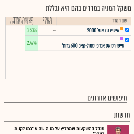
משקל המניה במדדים בהם היא נכללת
משקל
תשואת המדד
שם המדד
במדד
(% שינוי חודשי)
3.53%
--
איישיירס ראסל 2000
2.47%
--
איישיירס אס אנד פי סמול-קאפ 600 גרות'
חיפושים אחרונים
חדשות
מנהל ההשקעות שממליץ על מניה שהיא "כמו לקנות
בונקר"