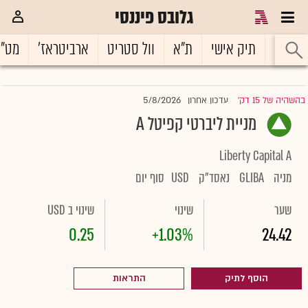
גלובס פיננסי
ראשי
תיק אישי
ת"א
וול סטריט
ארביטראז'
מט"
5/8/2026
בהשהיה של 15 דק'
עדכון אחרון
|
מניית ליברטי קפיטל A
Liberty Capital A
מניה
GLIBA
נאסד"ק
USD
סוף יום
שער
שינוי
שינוי ב USD
0.25
+1.03%
24.42
הוסף לתיק
התראות