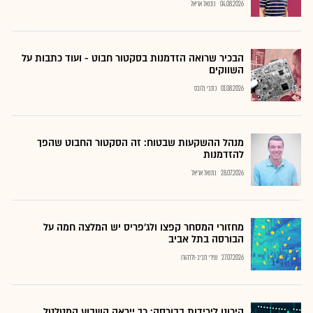
04.08.2026
נתנאל אריאל
הבכיר שרואה הזדמנות בסקטור חבוט - ועוד כתבות על
השווקים
01.08.2026
כתבי גלובס
מנהל ההשקעות שבטוח: זה הסקטור החבוט שהפך
להזדמנות
28.07.2026
נתנאל אריאל
מחזורי המסחר קפצו ולג'פריס יש המלצה חמה על
הבורסה בתל אביב
27.07.2026
שירי חביב-ולדהורן
היכונו לירידות בבורסה: כך ייראה השבוע המטלטל