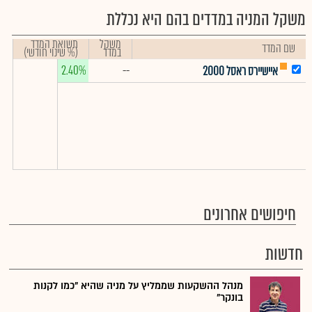
משקל המניה במדדים בהם היא נכללת
משקל
תשואת המדד
שם המדד
במדד
(% שינוי חודשי)
2.40%
--
איישיירס ראסל 2000
חיפושים אחרונים
חדשות
מנהל ההשקעות שממליץ על מניה שהיא "כמו לקנות
בונקר"