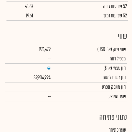
52 שבועות גבוה
41.87
52 שבועות נמוך
19.61
שווי
שווי שוק
(א` USD)
974,479
מכפיל רווח
--
הון עצמי
(א' $)
הון רשום למסחר
39,904,994
הון מונפק ונפרע
שער ממוצע
--
נתוני פתיחה
שער פתיחה
--