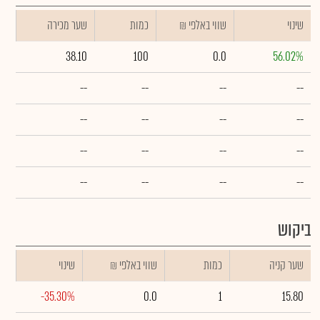
שינוי
₪ שווי באלפי
כמות
שער מכירה
38.10
100
0.0
56.02%
--
--
--
--
--
--
--
--
--
--
--
--
--
--
--
--
ביקוש
שער קניה
כמות
₪ שווי באלפי
שינוי
-35.30%
0.0
1
15.80