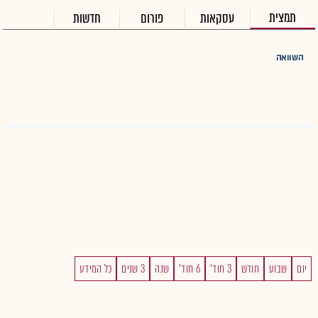
תמצית
עסקאות
פורום
חדשות
השוואה
יום
שבוע
חודש
3 חוד'
6 חוד'
שנה
3 שנים
כל המידע