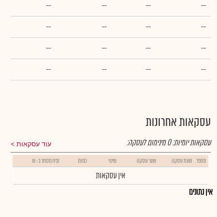
--
--
--
--
--
--
--
--
--
--
--
--
--
--
--
--
עסקאות אחרונות
עסקאות יומיות:
0
מינימום לעסקה:
עוד עסקאות
מספר
שעת עסקה
שער עסקה
שינוי
כמות
נפח מסחר ב- ₪
אין עסקאות
אין נתונים