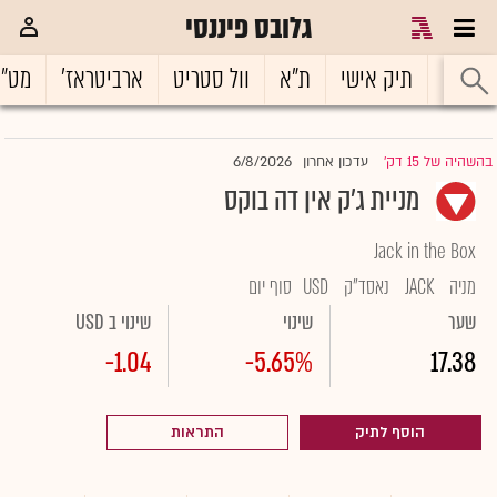
גלובס פיננסי
ראשי
תיק אישי
ת"א
וול סטריט
ארביטראז'
מט"
6/8/2026
בהשהיה של 15 דק'
עדכון אחרון
|
מניית ג'ק אין דה בוקס
Jack in the Box
מניה
JACK
נאסד"ק
USD
סוף יום
שער
שינוי
שינוי ב USD
-1.04
-5.65%
17.38
הוסף לתיק
התראות