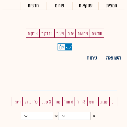
תמצית
עסקאות
פורום
חדשות
חודשים
שבועות
ימים
שעות
15 דקות
3 דקות
השוואה
ניתוח
יום
שבוע
חודש
3 חוד'
6 חוד'
שנה
3 שנים
כל המידע
דינמי
מ -
עד