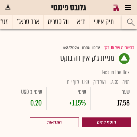
גלובס פיננסי
ראשי
תיק אישי
ת"א
וול סטריט
ארביטראז'
מט"
6/8/2026
בהשהיה של 15 דק'
עדכון אחרון
|
מניית ג'ק אין דה בוקס
Jack in the Box
מניה
JACK
נאסד"ק
USD
סוף יום
שער
שינוי
שינוי ב USD
0.20
+1.15%
17.58
הוסף לתיק
התראות