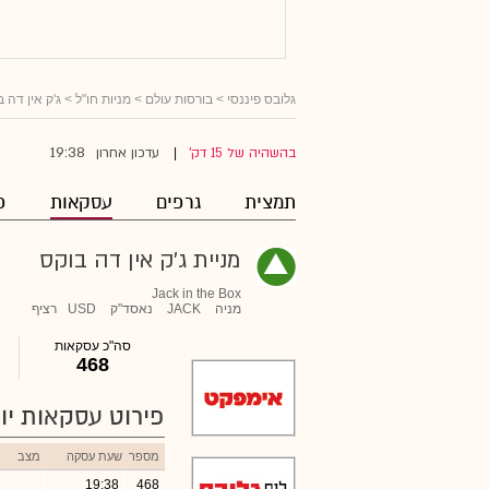
גלובס פיננסי
>
בורסות עולם
>
מניות חו"ל
>
ג'ק אין דה 
19:38
בהשהיה של 15 דק'
עדכון אחרון
|
תמצית
גרפים
עסקאות
פ
מניית ג'ק אין דה בוקס
Jack in the Box
מניה
JACK
נאסד"ק
USD
רציף
סה"כ עסקאות
468
פירוט עסקאות יומ
מספר
שעת עסקה
מצב
19:38
468