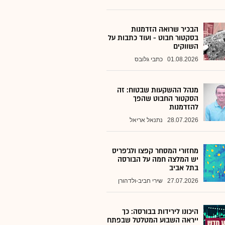
הבכיר שרואה הזדמנות
בסקטור חבוט - ועוד כתבות על
השווקים
01.08.2026
כתבי גלובס
מנהל ההשקעות שבטוח: זה
הסקטור החבוט שהפך
להזדמנות
28.07.2026
נתנאל אריאל
מחזורי המסחר קפצו ולג'פריס
יש המלצה חמה על הבורסה
בתל אביב
27.07.2026
שירי חביב-ולדהורן
היכונו לירידות בבורסה: כך
ייראה השבוע המטלטל שבפתח