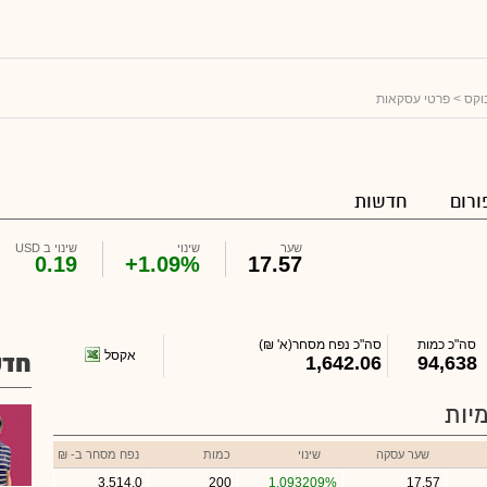
בוקס
> פרטי עסקאות
ורום
חדשות
שער
שינוי
שינוי ב USD
0.19
+1.09%
17.57
סה"כ כמות
סה"כ נפח מסחר
(א' ₪)
אקסל
חדש
1,642.06
94,638
יות
שער עסקה
שינוי
כמות
נפח מסחר ב- ₪
3,514.0
200
1.093209%
17.57