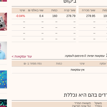
ביקוש
מות
שער מכירה
שער קניה
כמות
₪ שווי באלפי
שינוי
-0.04%
0.4
160
278.79
278.95
10
--
--
--
--
--
--
--
--
--
--
--
--
--
--
--
--
--
--
--
--
עסקאות יומיות:
0
מינימום לעסקה:
עוד עסקאות
 עסקה
שינוי
כמות
נפח מסחר ב- ₪
אין עסקאות
ים בהם היא נכללת
משקל
תשואת המדד
במדד
(% שינוי חודשי)