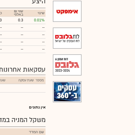
היצע
₪ שווי
שינוי
כ
באלפי
0
0.3
0.01%
--
--
--
--
--
--
--
--
--
--
--
--
עסקאות אחרונות
מספר
שעת עסקה
שער
אין נתונים
משקל המניה במדד
שם המדד