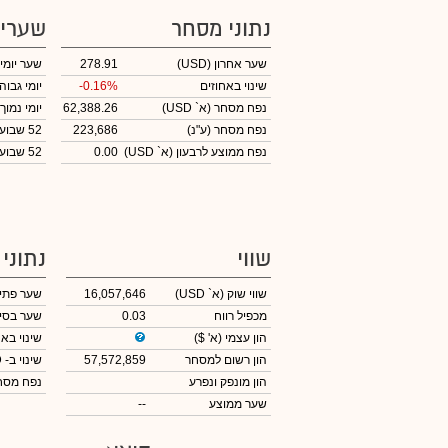
נתוני מסחר
שערי
שער אחרון
(USD)
278.91
שער יומי
שינוי באחוזים
-0.16%
יומי גבוה
נפח מסחר
(א` USD)
62,388.26
יומי נמוך
נפח מסחר
(ע"נ)
223,686
52 שבועות גבוה
נפח ממוצע לרבעון (א` USD)
0.00
52 שבועות נמוך
שווי
נתוני
שווי שוק
(א` USD)
16,057,646
שער פתי
מכפיל רווח
0.03
שער בסי
הון עצמי
(א' $)
שינוי באח
הון רשום למסחר
57,572,859
שינוי
ב- USD
הון מונפק ונפרע
נפח מס
שער ממוצע
--