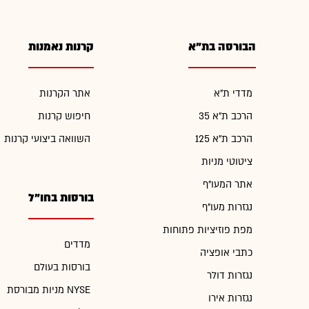
הבורסה בת"א
קרנות נאמנות
מדדי ת"א
אתר הקרנות
הרכב ת"א 35
חיפוש קרנות
הרכב ת"א 125
השוואה ביצועי קרנות
ציטוטי מניות
אתר המעו"ף
בורסות בחו"ל
נגזרות מעו"ף
מפת פוזיציות פתוחות
מדדים
כתבי אופציה
בורסות בעולם
נגזרות דולר
מניות מבורסת NYSE
נגזרות אירו