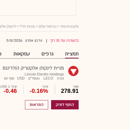
גלובס פיננסי
>
בורסות עולם
>
מניות חו"ל
> לינקולן אלק
5/8/2026
בהשהיה של 15 דק'
עדכון אחרון
|
תמצית
גרפים
עסקאות
פ
מניית לינקולן אלקטריק הולדינגס
Lincoln Electric Holdings
מניה
LECO
נאסד"ק
USD
סוף יום
שער
שינוי
שינוי ב USD
-0.46
-0.16%
278.91
הוסף לתיק
התראות