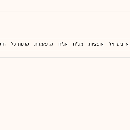
ארביטראז'
אופציות
מט"ח
אג"ח
ק. נאמנות
קרנות סל
חוז