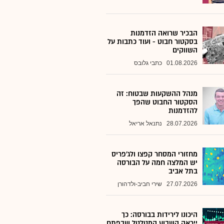
הבכיר שרואה הזדמנות
בסקטור חבוט - ועוד כתבות על
השווקים
01.08.2026
כתבי גלובס
מנהל ההשקעות שבטוח: זה
הסקטור החבוט שהפך
להזדמנות
28.07.2026
נתנאל אריאל
מחזורי המסחר קפצו ולג'פריס
יש המלצה חמה על הבורסה
בתל אביב
27.07.2026
שירי חביב-ולדהורן
היכונו לירידות בבורסה: כך
ייראה השבוע המטלטל שבפתח