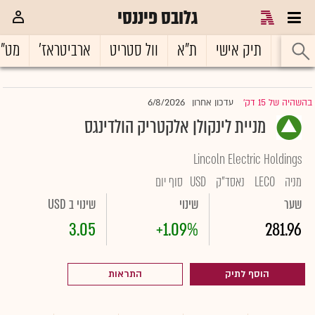
גלובס פיננסי
ראשי
תיק אישי
ת"א
וול סטריט
ארביטראז'
מט"
6/8/2026
בהשהיה של 15 דק'
עדכון אחרון
|
מניית לינקולן אלקטריק הולדינגס
Lincoln Electric Holdings
מניה
LECO
נאסד"ק
USD
סוף יום
שער
שינוי
שינוי ב USD
3.05
+1.09%
281.96
הוסף לתיק
התראות