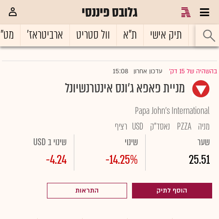
גלובס פיננסי
ראשי
תיק אישי
ת"א
וול סטריט
ארביטראז'
מט"
15:08
בהשהיה של 15 דק'
עדכון אחרון
|
מניית פאפא ג'ונס אינטרנשיונל
Papa John's International
מניה
PZZA
נאסד"ק
USD
רציף
שער
שינוי
שינוי ב USD
-4.24
-14.25%
25.51
הוסף לתיק
התראות