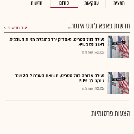
פורום
תמצית
עסקאות
חדשות
חדשות פאפא ג'ונס אינטר...
עוד חדשות
נעילה בוול סטריט: נאסד"ק ירד בהובלת מניות השבבים,
דאו ג'ונס בשיא
16.06.2026
שירות גלובס
נעילה אדומה בוול סטריט; תשואת האג"ח ל-30 שנה
זינקה לכ-5.1%
15.05.2026
שירות גלובס
הצעות פרסומיות