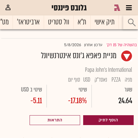
גלובס פיננסי
ראשי
תיק אישי
ת"א
וול סטריט
ארביטראז'
מט"
5/8/2026
בהשהיה של 15 דק'
עדכון אחרון
|
מניית פאפא ג'ונס אינטרנשיונל
Papa John's International
מניה
PZZA
נאסד"ק
USD
סוף יום
שער
שינוי
שינוי ב USD
-5.11
-17.18%
24.64
הוסף לתיק
התראות