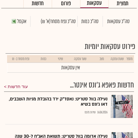
עסקאות
תמצית
פורום
חדשות
סה"כ עסקאות
סה"כ כמות
סה"כ נפח מסחר
(א' ₪)
אקסל
פירוט עסקאות יומיות
מספר
שעת עסקה
מצב
שער עסקה
שינוי
כמות
נפח מסחר ב- ₪
אין עסקאות
חדשות פאפא ג'ונס אינטר...
עוד חדשות
נעילה בוול סטריט: נאסד"ק ירד בהובלת מניות השבבים,
דאו ג'ונס בשיא
16.06.2026
שירות גלובס
נעילה אדומה בוול סטריט; תשואת האג"ח ל-30 שנה