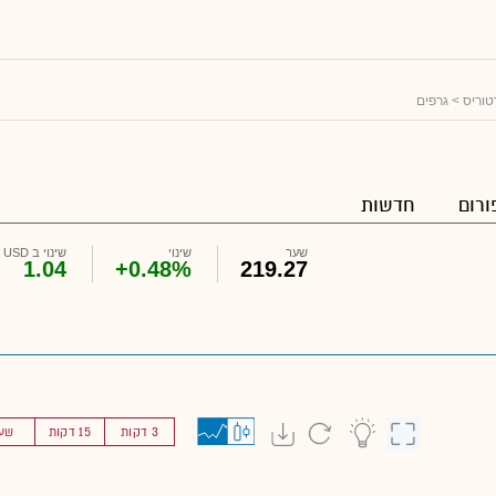
טוריס
> גרפים
ורום
חדשות
שער
שינוי
שינוי ב USD
1.04
+0.48%
219.27
3 דקות
15 דקות
שע