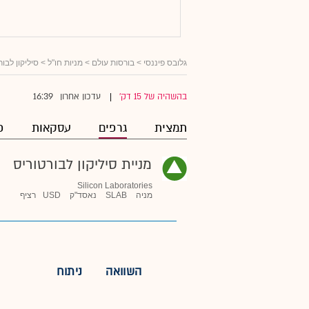
גלובס פיננסי
>
בורסות עולם
>
מניות חו"ל
>
סיליקון לבור
16:39
בהשהיה של 15 דק'
עדכון אחרון
|
תמצית
גרפים
עסקאות
פ
מניית סיליקון לבורטוריס
Silicon Laboratories
מניה
SLAB
נאסד"ק
USD
רציף
השוואה
ניתוח