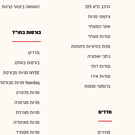
הרכב ת"א 125
השוואה ביצועי קרנות
ציטוטי מניות
אתר המעו"ף
בורסות בחו"ל
נגזרות מעו"ף
מפת פוזיציות פתוחות
מדדים
כתבי אופציה
בורסות בעולם
נגזרות דולר
מניות מבורסת NYSE
נגזרות אירו
מניות מבורסת Nasdaq
ברומטר-מגמות
מניות מלונדון
מניות מגרמניה
מדדים
מניות מצרפת
מניות מאיטליה
מחירים
מניות מספרד