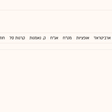
ארביטראז'
אופציות
מט"ח
אג"ח
ק. נאמנות
קרנות סל
חוז