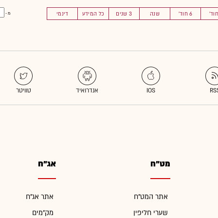
6 חוד'
שנה
3 שנים
כל המידע
דינמי
מ -
מט"ח
אג"ח
אתר המט"ח
אתר אג"ח
שערי חליפין
מק"מים