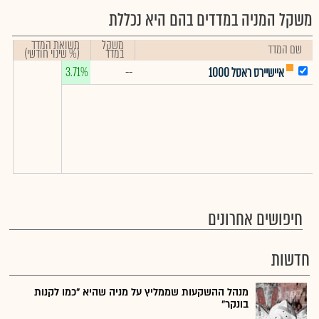
משקל המניה במדדים בהם היא נכללת
משקל
תשואת המדד
שם המדד
במדד
(% שינוי חודשי)
3.71%
--
איישיירס ראסל 1000
חיפושים אחרונים
חדשות
מנהל ההשקעות שממליץ על מניה שהיא "כמו לקנות
בונקר"