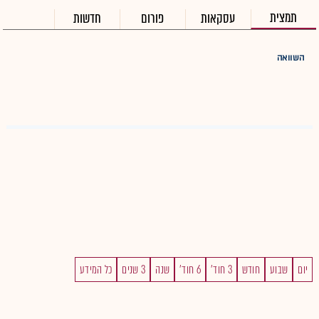
תמצית
עסקאות
פורום
חדשות
השוואה
יום
שבוע
חודש
3 חוד'
6 חוד'
שנה
3 שנים
כל המידע