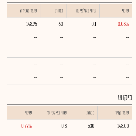
שינוי
₪ שווי באלפי
כמות
שער מכירה
148.95
60
0.1
-0.08%
--
--
--
--
--
--
--
--
--
--
--
--
--
--
--
--
ביקוש
שער קניה
כמות
₪ שווי באלפי
שינוי
-0.72%
0.8
530
148.00