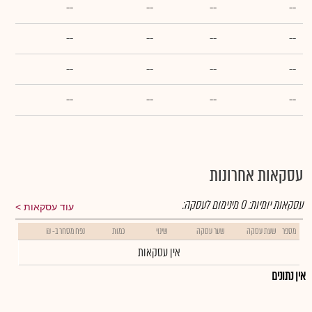
--
--
--
--
--
--
--
--
--
--
--
--
--
--
--
--
עסקאות אחרונות
עסקאות יומיות:
0
מינימום לעסקה:
עוד עסקאות
מספר
שעת עסקה
שער עסקה
שינוי
כמות
נפח מסחר ב- ₪
אין עסקאות
אין נתונים