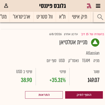
גלובס פיננסי
ראשי
תיק אישי
ת"א
וול סטריט
ארביטראז'
מט"
6/8/2026
בהשהיה של 15 דק'
עדכון אחרון
|
מניית אטלסיאן
Atlassian
מניה
TEAM
נאסד"ק
USD
סוף יום
שער
שינוי
שינוי ב USD
38.90
+35.31%
149.07
הוסף לתיק
התראות