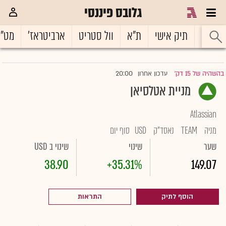
גלובס פיננסי
ראשי
תיק אישי
ת"א
וול סטריט
ארביטראז'
מט"
20:00
בהשהיה של 15 דק'
עדכון אחרון
|
מניית אטלסיאן
Atlassian
מניה
TEAM
נאסד"ק
USD
סוף יום
שער
שינוי
שינוי ב USD
38.90
+35.31%
149.07
הוסף לתיק
התראות