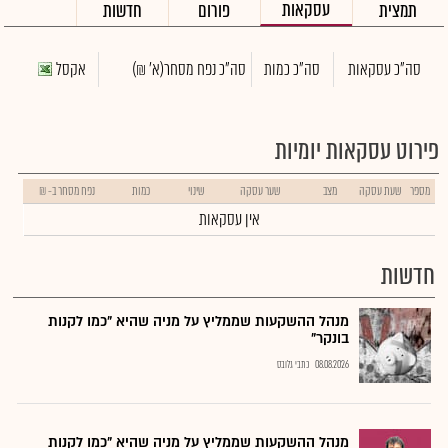
עסקאות
תמצית
פורום
חדשות
סה"כ עסקאות
סה"כ כמות
סה"כ נפח מסחר
(א' ₪)
אקסל
פירוט עסקאות יומיות
מספר
שעת עסקה
מצב
שער עסקה
שינוי
כמות
נפח מסחר ב- ₪
אין עסקאות
חדשות
מנהל ההשקעות שממליץ על מניה שהיא "כמו לקנות
בונקר"
08.08.2026
כתבי גלובס
מנהל ההשקעות שממליץ על מניה שהיא "כמו לקנות