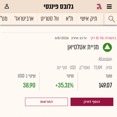
גלובס פיננסי
ראשי
תיק אישי
ת"א
וול סטריט
ארביטראז'
מט"
6/8/2026
בהשהיה של 15 דק'
עדכון אחרון
|
מניית אטלסיאן
Atlassian
מניה
TEAM
נאסד"ק
USD
סוף יום
שער
שינוי
שינוי ב USD
38.90
+35.31%
149.07
הוסף לתיק
התראות