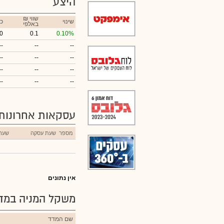
היצע
₪ שווי
שינוי
כ
באלפי
0
0.1
0.10%
--
--
--
--
--
--
--
--
--
--
--
--
עסקאות אחרונות
מספר
שעת עסקה
שער
אין נתונים
משקל המניה במדד
שם המדד