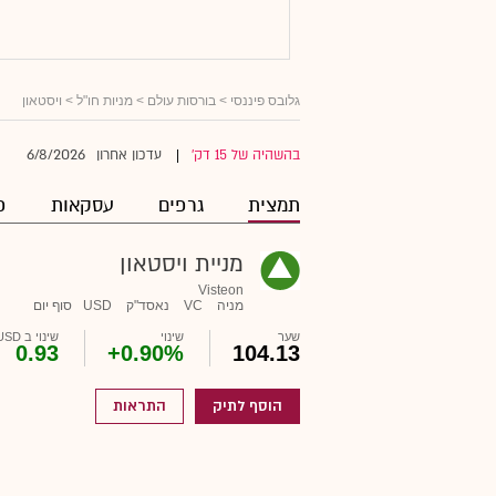
גלובס פיננסי
>
בורסות עולם
>
מניות חו"ל
> ויסטאון
6/8/2026
בהשהיה של 15 דק'
עדכון אחרון
|
תמצית
גרפים
עסקאות
פ
מניית ויסטאון
Visteon
מניה
VC
נאסד"ק
USD
סוף יום
שער
שינוי
שינוי ב USD
0.93
+0.90%
104.13
הוסף לתיק
התראות