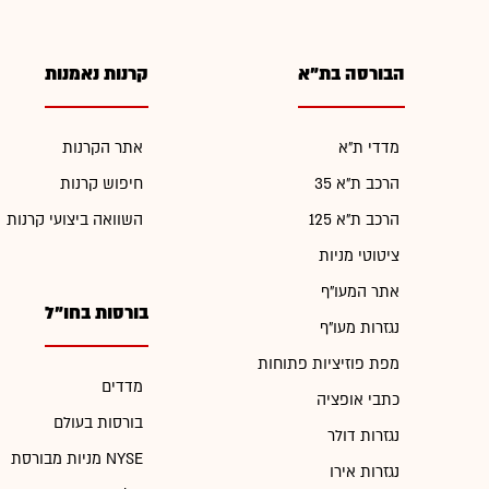
הבורסה בת"א
קרנות נאמנות
מדדי ת"א
אתר הקרנות
הרכב ת"א 35
חיפוש קרנות
הרכב ת"א 125
השוואה ביצועי קרנות
ציטוטי מניות
אתר המעו"ף
בורסות בחו"ל
נגזרות מעו"ף
מפת פוזיציות פתוחות
מדדים
כתבי אופציה
בורסות בעולם
נגזרות דולר
מניות מבורסת NYSE
נגזרות אירו