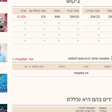
ביקוש
מות
שער מכירה
שער קניה
כמות
₪ שווי באלפי
שינוי
-0.10%
0.5
446
104.03
104.23
10
--
--
--
--
--
--
--
--
--
--
--
--
--
--
--
--
--
--
--
--
עסקאות יומיות:
0
מינימום לעסקה:
עוד עסקאות
 עסקה
שינוי
כמות
נפח מסחר ב- ₪
אין עסקאות
ים בהם היא נכללת
משקל
תשואת המדד
במדד
(% שינוי חודשי)