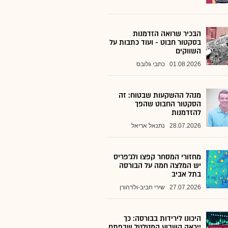
הבכיר שרואה הזדמנות
בסקטור חבוט - ועוד כתבות על
השווקים
01.08.2026
כתבי גלובס
מנהל ההשקעות שבטוח: זה
הסקטור החבוט שהפך
להזדמנות
28.07.2026
נתנאל אריאל
מחזורי המסחר קפצו ולג'פריס
יש המלצה חמה על הבורסה
בתל אביב
27.07.2026
שירי חביב-ולדהורן
היכונו לירידות בבורסה: כך
ייראה השבוע המטלטל שבפתח