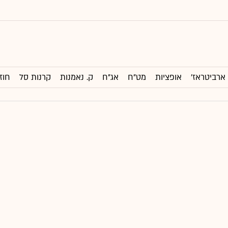
ארביטראז'
אופציות
מט"ח
אג"ח
ק. נאמנות
קרנות סל
חוז