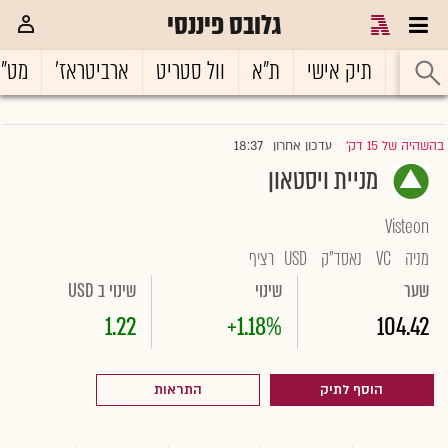
גלובס פיננסי
ראשי
תיק אישי
ת"א
וול סטריט
ארביטראז'
מט"
18:37
בהשהיה של 15 דק'
עדכון אחרון
|
מניית ויסטאון
Visteon
מניה
VC
נאסד"ק
USD
רציף
שער
שינוי
שינוי ב USD
1.22
+1.18%
104.42
הוסף לתיק
התראות