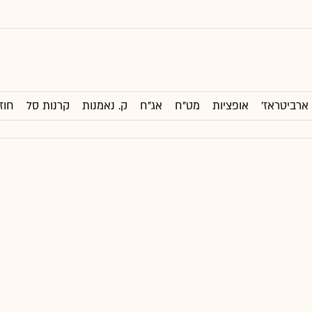
ארביטראז'
אופציות
מט"ח
אג"ח
ק. נאמנות
קרנות סל
חוז