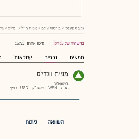
גלובס פיננסי
>
בורסות עולם
>
מניות חו"ל
>
וונדי'ס
> גרפ
15:31
בהשהיה של 15 דק'
עדכון אחרון
|
תמצית
גרפים
עסקאות
פ
מניית וונדי'ס
Wendy's
מניה
WEN
נאסד"ק
USD
רציף
השוואה
ניתוח