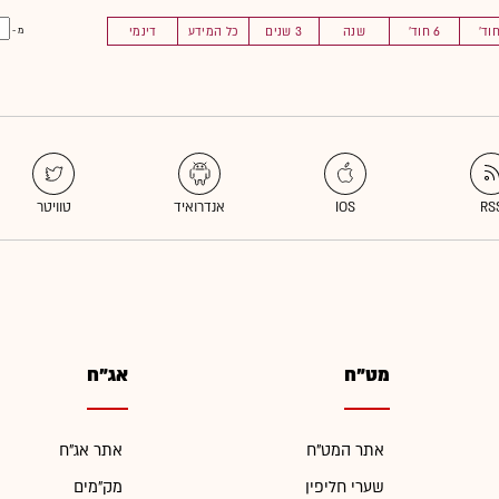
6 חוד'
שנה
3 שנים
כל המידע
דינמי
מ -
מט"ח
אג"ח
אתר המט"ח
אתר אג"ח
שערי חליפין
מק"מים