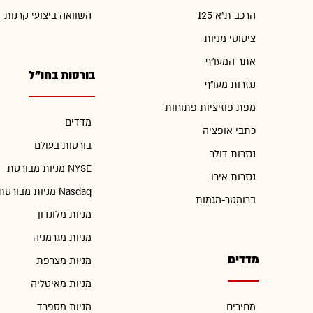
הרכב ת"א 125
השוואה ביצועי קרנות
ציטוטי מניות
אתר המעו"ף
בורסות בחו"ל
נגזרות מעו"ף
מפת פוזיציות פתוחות
מדדים
כתבי אופציה
בורסות בעולם
נגזרות דולר
מניות מבורסת NYSE
נגזרות אירו
מניות מבורסת Nasdaq
ברומטר-מגמות
מניות מלונדון
מניות מגרמניה
מדדים
מניות מצרפת
מניות מאיטליה
מחירים
מניות מספרד