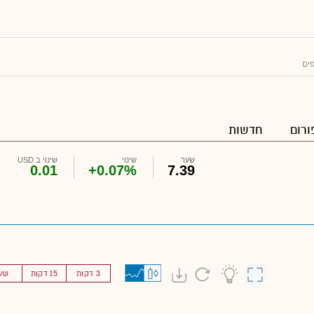
ים
ורום
חדשות
שער
שינוי
שינוי ב USD
0.01
+0.07%
7.39
3 דקות
15 דקות
שע