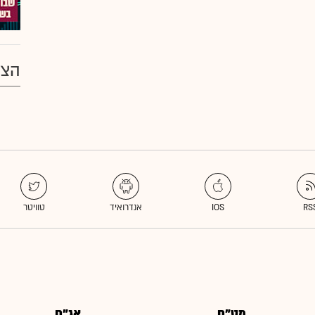
הצע
מט"ח
אג"ח