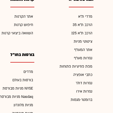
מדדי ת"א
אתר הקרנות
הרכב ת"א 35
חיפוש קרנות
הרכב ת"א 125
השוואה ביצועי קרנות
ציטוטי מניות
אתר המעו"ף
בורסות בחו"ל
נגזרות מעו"ף
מפת פוזיציות פתוחות
מדדים
כתבי אופציה
בורסות בעולם
נגזרות דולר
מניות מבורסת NYSE
נגזרות אירו
מניות מבורסת Nasdaq
ברומטר-מגמות
מניות מלונדון