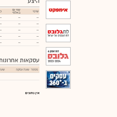
היצע
₪ שווי
שינוי
כ
באלפי
--
--
--
--
--
--
--
--
--
--
--
--
--
--
--
עסקאות אחרונות
מספר
שעת עסקה
שער
אין נתונים