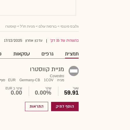
גלובס פיננסי
>
בורסות עולם
>
מניות חו"ל
> קווסטרו
17/12/2025
בהשהיה של 15 דק'
עדכון אחרון
|
תמצית
גרפים
עסקאות
פ
מניית קווסטרו
Covestro
מניה
1COV
Germany-CB
EUR
סוף 
שער
שינוי
שינוי ב EUR
0.00
0.00%
59.91
הוסף לתיק
התראות