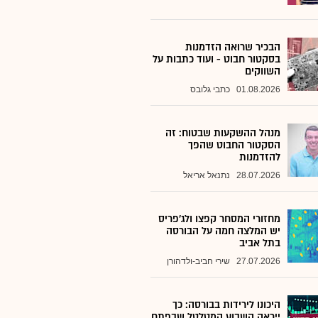
הבכיר שרואה הזדמנות
בסקטור חבוט - ועוד כתבות על
השווקים
01.08.2026
כתבי גלובס
מנהל ההשקעות שבטוח: זה
הסקטור החבוט שהפך
להזדמנות
28.07.2026
נתנאל אריאל
מחזורי המסחר קפצו ולג'פריס
יש המלצה חמה על הבורסה
בתל אביב
27.07.2026
שירי חביב-ולדהורן
היכונו לירידות בבורסה: כך
ייראה השבוע המטלטל שבפתח