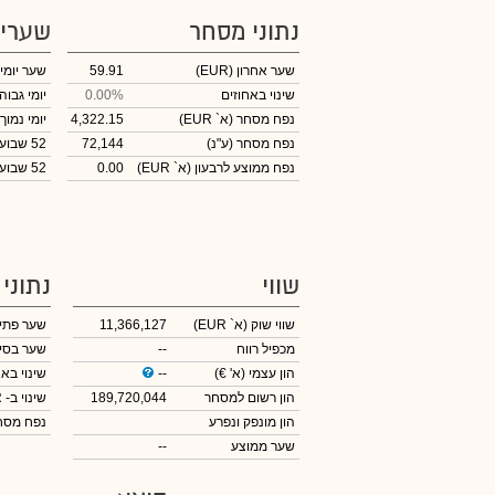
נתוני מסחר
שערי
שער אחרון
(EUR)
59.91
שער יומי
שינוי באחוזים
0.00%
יומי גבוה
נפח מסחר
(א` EUR)
4,322.15
יומי נמוך
נפח מסחר
(ע"נ)
72,144
52 שבועות גבוה
נפח ממוצע לרבעון (א` EUR)
0.00
52 שבועות נמוך
שווי
נתוני
שווי שוק
(א` EUR)
11,366,127
שער פתי
מכפיל רווח
--
שער בסי
הון עצמי
(א' €)
--
שינוי באח
הון רשום למסחר
189,720,044
שינוי
ב- EUR
הון מונפק ונפרע
נפח מס
שער ממוצע
--