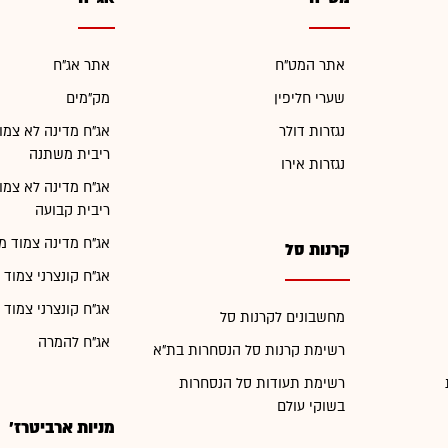
אתר המט"ח
אתר אג"ח
שערי חליפין
מק"מים
נגזרות דולר
אג"ח מדינה לא צמו
ריבית משתנה
נגזרות אירו
אג"ח מדינה לא צמו
ריבית קבועה
אג"ח מדינה צמוד מ
קרנות סל
אג"ח קונצרני צמוד 
אג"ח קונצרני צמוד 
מחשבונים לקרנות סל
אג"ח להמרה
רשימת קרנות סל הנסחרות בת"א
רשימת תעודות סל הנסחרות
בשוקי עולם
מניות ארביטרז'