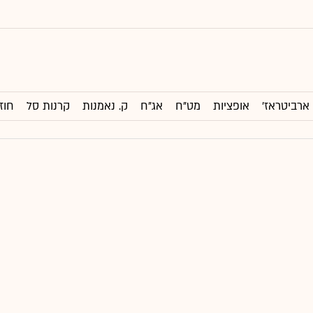
ארביטראז'
אופציות
מט"ח
אג"ח
ק. נאמנות
קרנות סל
חוז