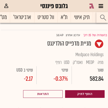
גלובס פיננסי
ראשי
תיק אישי
ת"א
וול סטריט
ארביטראז'
מט"
16:49
בהשהיה של 15 דק'
עדכון אחרון
|
מניית מדפייס הולדינגס
Medpace Holdings
מניה
MEDP
נאסד"ק
USD
רציף
שער
שינוי
שינוי ב USD
-2.17
-0.37%
582.84
הוסף לתיק
התראות