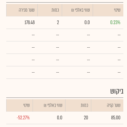
שינוי
₪ שווי באלפי
כמות
שער מכירה
178.48
2
0.0
0.23%
--
--
--
--
--
--
--
--
--
--
--
--
--
--
--
--
ביקוש
שער קניה
כמות
₪ שווי באלפי
שינוי
-52.27%
0.0
20
85.00