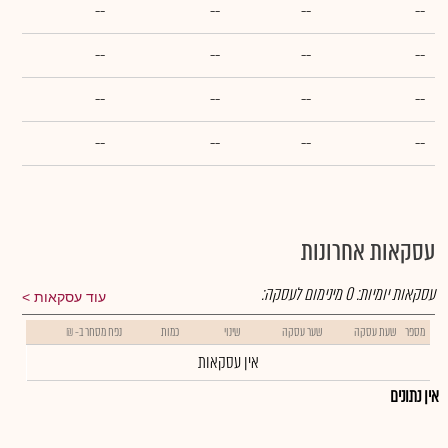
--
--
--
--
--
--
--
--
--
--
--
--
--
--
--
--
עסקאות אחרונות
עסקאות יומיות:
0
מינימום לעסקה:
עוד עסקאות
מספר
שעת עסקה
שער עסקה
שינוי
כמות
נפח מסחר ב- ₪
אין עסקאות
אין נתונים