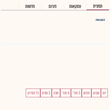
תמצית
עסקאות
פורום
חדשות
השוואה
יום
שבוע
חודש
3 חוד'
6 חוד'
שנה
3 שנים
כל המידע