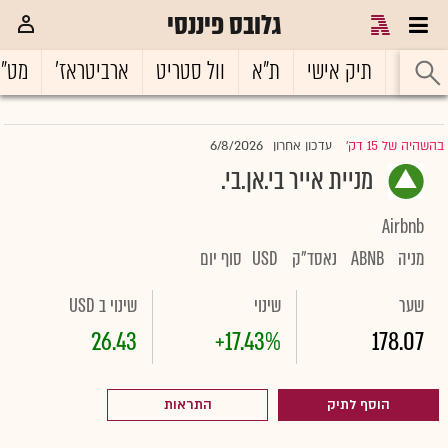
גלובס פיננסי
ראשי
תיק אישי
ת"א
וול סטריט
ארביטראז'
מט"
6/8/2026
בהשהיה של 15 דק'
עדכון אחרון
|
מניית אייר בי.אן.בי.
Airbnb
מניה
ABNB
נאסד"ק
USD
סוף יום
שער
שינוי
שינוי ב USD
26.43
+17.43%
178.07
הוסף לתיק
התראות