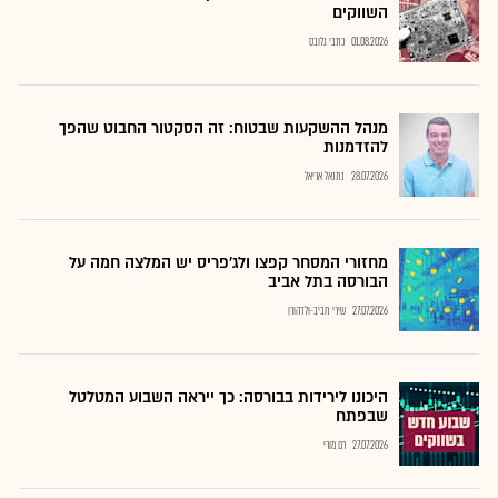
השווקים
01.08.2026
כתבי גלובס
מנהל ההשקעות שבטוח: זה הסקטור החבוט שהפך
להזדמנות
28.07.2026
נתנאל אריאל
מחזורי המסחר קפצו ולג'פריס יש המלצה חמה על
הבורסה בתל אביב
27.07.2026
שירי חביב-ולדהורן
היכונו לירידות בבורסה: כך ייראה השבוע המטלטל
שבפתח
27.07.2026
רם מורי