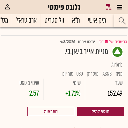
גלובס פיננסי
ראשי
תיק אישי
ת"א
וול סטריט
ארביטראז'
מט"
4/8/2026
בהשהיה של 15 דק'
עדכון אחרון
|
מניית אייר בי.אן.בי.
Airbnb
מניה
ABNB
נאסד"ק
USD
סוף יום
שער
שינוי
שינוי ב USD
2.57
+1.71%
152.49
הוסף לתיק
התראות