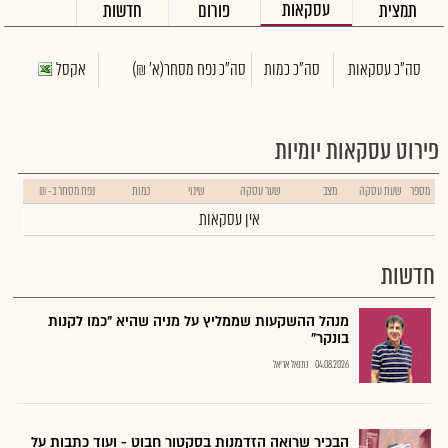
עסקאות
תמצית
פורום
חדשות
סה"כ עסקאות
סה"כ כמות
סה"כ נפח מסחר
(א' ₪)
אקסל
פירוט עסקאות יומיות
מספר
שעת עסקה
מצב
שער עסקה
שינוי
כמות
נפח מסחר ב- ₪
אין עסקאות
חדשות
מנהל ההשקעות שממליץ על מניה שהיא "כמו לקנות
בונקר"
04.08.2026
נתנאל אריאל
הבכיר שרואה הזדמנות בסקטור חבוט - ועוד כתבות על